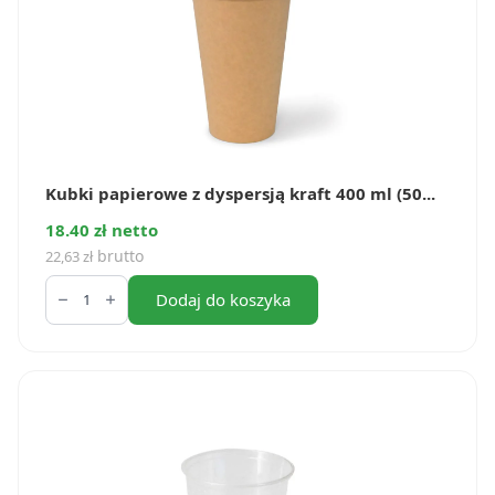
Kubki papierowe z dyspersją kraft 400 ml (50...
18.40 zł netto
brutto
22,63
zł
ilość
Kubki
Dodaj do koszyka
papierowe
z
dyspersją
kraft
400
ml
(50
szt.)