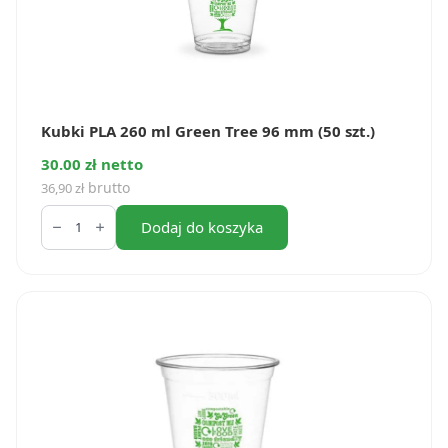
Kubki PLA 260 ml Green Tree 96 mm (50 szt.)
30.00 zł netto
brutto
36,90
zł
ilość
Kubki
Dodaj do koszyka
PLA
260
ml
Green
Tree
96
mm
(50
szt.)