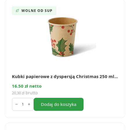
500
ml
WOLNE OD SUP
(50
szt.)
Kubki papierowe z dyspersją Christmas 250 ml...
16.50 zł netto
brutto
20,30
zł
ilość
Kubki
Dodaj do koszyka
papierowe
z
dyspersją
Christmas
250