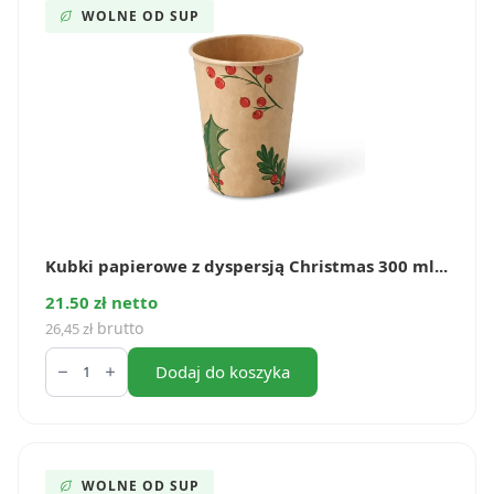
ml
WOLNE OD SUP
(50
szt.)
Kubki papierowe z dyspersją Christmas 300 ml...
21.50 zł netto
brutto
26,45
zł
ilość
Kubki
Dodaj do koszyka
papierowe
z
dyspersją
Christmas
300
ml
WOLNE OD SUP