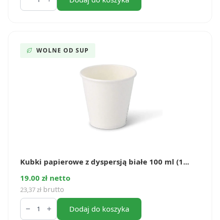
papierowe
kraft
400
ml
(50
szt.)
WOLNE OD SUP
Kubki papierowe z dyspersją białe 100 ml (1...
19.00 zł netto
brutto
23,37
zł
ilość
Kubki
Dodaj do koszyka
papierowe