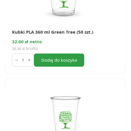
Kubki PLA 360 ml Green Tree (50 szt.)
32.00 zł netto
brutto
39,36
zł
ilość
Kubki
Dodaj do koszyka
PLA
360
ml
Green
Tree
(50
szt.)