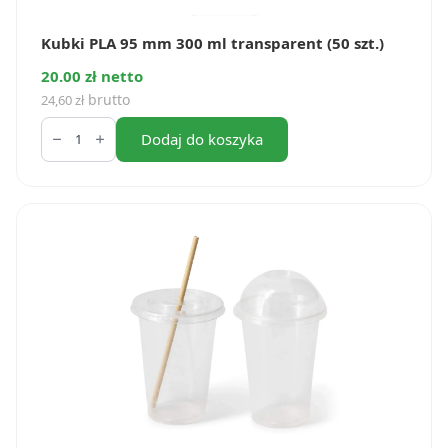
Kubki PLA 95 mm 300 ml transparent (50 szt.)
20.00 zł netto
brutto
24,60
zł
ilość
Kubki
Dodaj do koszyka
PLA
95
mm
300
ml
transparent
(50
szt.)