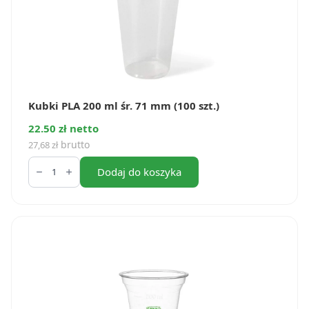
Kubki PLA 200 ml śr. 71 mm (100 szt.)
22.50 zł netto
brutto
27,68
zł
ilość
Kubki
Dodaj do koszyka
PLA
200
ml
śr.
71
mm
(100
szt.)