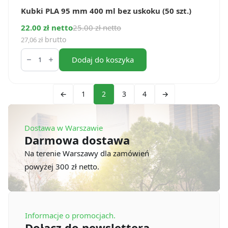
Kubki PLA 95 mm 400 ml bez uskoku (50 szt.)
22.00 zł netto
25.00 zł netto
brutto
27,06
zł
ilość
Kubki
Dodaj do koszyka
PLA
95
mm
400
←
1
2
3
4
→
ml
bez
uskoku
(50
Dostawa w Warszawie
szt.)
Darmowa dostawa
Na terenie Warszawy dla zamówień
powyżej 300 zł netto.
Informacje o promocjach.
Dołącz do newslettera