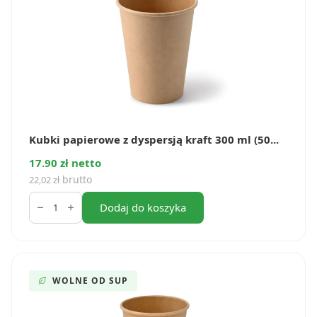
Kubki papierowe z dyspersją kraft 300 ml (50...
17.90 zł netto
brutto
22,02
zł
ilość
Kubki
Dodaj do koszyka
papierowe
z
dyspersją
kraft
300
ml
WOLNE OD SUP
(50
szt.)