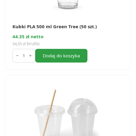
Kubki PLA 500 ml Green Tree (50 szt.)
44.35 zł netto
brutto
54,55
zł
ilość
Kubki
Dodaj do koszyka
PLA
500
ml
Green
Tree
(50
szt.)