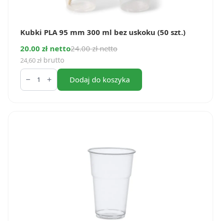
Kubki PLA 95 mm 300 ml bez uskoku (50 szt.)
20.00 zł netto
24.00 zł netto
brutto
24,60
zł
ilość
Kubki
Dodaj do koszyka
PLA
95
mm
300
ml
bez
uskoku
(50
szt.)