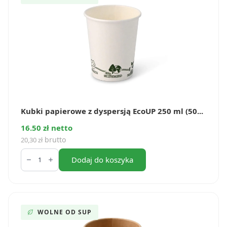
(50
szt.)
Kubki papierowe z dyspersją EcoUP 250 ml (50...
16.50 zł netto
brutto
20,30
zł
ilość
Kubki
Dodaj do koszyka
papierowe
z
dyspersją
EcoUP
250
ml
WOLNE OD SUP
(50
szt.)