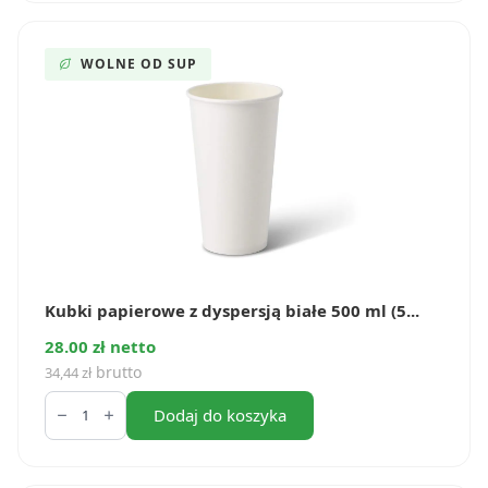
dyspersją
białe
400
ml
WOLNE OD SUP
(50
szt.)
Kubki papierowe z dyspersją białe 500 ml (5...
28.00 zł netto
brutto
34,44
zł
ilość
Kubki
Dodaj do koszyka
papierowe
z
dyspersją
białe