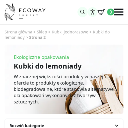
0
Search
for:
Strona główna
>
Sklep
>
Kubki jednorazowe
>
Kubki do
lemoniady
>
Strona 2
Ekologiczne opakowania
Kubki do lemoniady
W znacznej większości produkty w naszej
ofercie to produkty ekologiczne,
biodegradowalne, które stanowią alternatywe
dla opakowań wykonanych z tworzyw
sztucznych.
Rozwiń kategorie