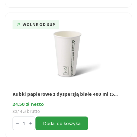
z
dyspersją
białe
100
ml
WOLNE OD SUP
(100
szt.)
Kubki papierowe z dyspersją białe 400 ml (5...
24.50 zł netto
brutto
30,14
zł
ilość
Kubki
Dodaj do koszyka
papierowe
z