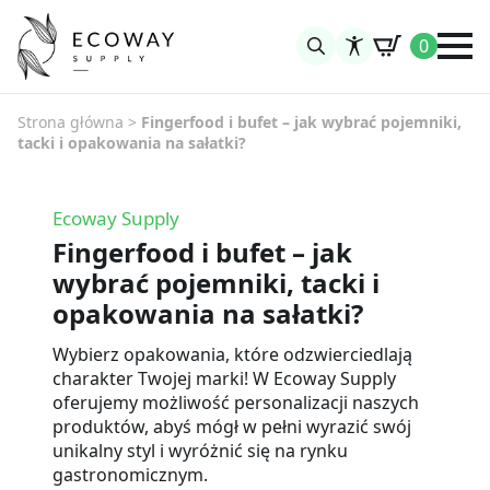
0
Search
for:
Strona główna
>
Fingerfood i bufet – jak wybrać pojemniki,
tacki i opakowania na sałatki?
Ecoway Supply
Fingerfood i bufet – jak
wybrać pojemniki, tacki i
opakowania na sałatki?
Wybierz opakowania, które odzwierciedlają
charakter Twojej marki! W Ecoway Supply
oferujemy możliwość personalizacji naszych
produktów, abyś mógł w pełni wyrazić swój
unikalny styl i wyróżnić się na rynku
gastronomicznym.