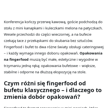
Konferencja kończy przerwę kawową, goście podchodzą do
stołu z mini kanapkami i kuleczkami melona na patyczkach.
Wesele przechodzi do części wieczornej, a na bufecie
czekają tace z przekąskami do skubania bez sztućców.
Fingerfood i bufet to dwa różne światy obsługi cateringowej
– i każdy wymaga innego doboru opakowań.
Opakowania
na fingerfood
muszą być małe, estetyczne i wygodne w
trzymaniu jedną ręką; opakowania bufetowe – większe,
stabilne i odporne na dłuższą ekspozycję na stole.
Czym różni się fingerfood od
bufetu klasycznego – i dlaczego to
zmienia dobór opakowań?
Fingerfood to format serwowania w mini porcjach, które