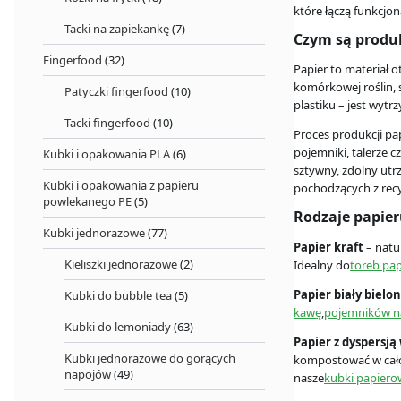
które łączą funkcjon
Tacki na zapiekankę
(7)
Czym są produk
Fingerfood
(32)
Papier to materiał 
komórkowej roślin, 
Patyczki fingerfood
(10)
plastiku – jest wytr
Tacki fingerfood
(10)
Proces produkcji pa
pojemniki, talerze 
Kubki i opakowania PLA
(6)
sztywny, zdolny utr
Kubki i opakowania z papieru
pochodzących z recy
powlekanego PE
(5)
Rodzaje papie
Kubki jednorazowe
(77)
Papier kraft
– natu
Kieliszki jednorazowe
(2)
Idealny do
toreb pa
Papier biały bielo
Kubki do bubble tea
(5)
kawę
,
pojemników n
Kubki do lemoniady
(63)
Papier z dyspersj
Kubki jednorazowe do gorących
kompostować w cało
napojów
(49)
nasze
kubki papiero