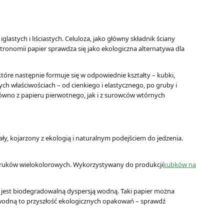
stych i liściastych. Celuloza, jako główny składnik ściany
onomii papier sprawdza się jako ekologiczna alternatywa dla
óre następnie formuje się w odpowiednie kształty – kubki,
ch właściwościach – od cienkiego i elastycznego, po gruby i
ówno z papieru pierwotnego, jak i z surowców wtórnych
y, kojarzony z ekologią i naturalnym podejściem do jedzenia.
 nadruków wielokolorowych. Wykorzystywany do produkcji
kubków na
 jest biodegradowalną dyspersją wodną. Taki papier można
 wodną to przyszłość ekologicznych opakowań – sprawdź