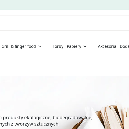
Grill & finger food
Torby i Papiery
Akcesoria i Doda
to produkty ekologiczne, biodegradowalne,
nych z tworzyw sztucznych.