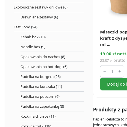
Ekologiczne zestawy grillowe
(6)
Drewniane zestawy
(6)
Fast Food
(94)
Miseczki pa
Kebab box
(10)
kraft z dysp
ml ...
Noodle box
(9)
19.00 zł nett
Opakowania do nachos
(8)
brutto
23,37
zł
ilość
Opakowania na hot-dogi
(6)
Miseczki
papierowe
Pudełka na burgera
(26)
kraft
Dodaj do 
z
Pudełka na kurczaka
(11)
dyspersją
245
Pudełka na popcorn
(6)
ml
(50
Pudełka na zapiekankę
(3)
szt.)
Produkty z p
Rożki na churros
(11)
Papier i celuloza t
jednorazowych, któr
Rożki na frytki
(18)