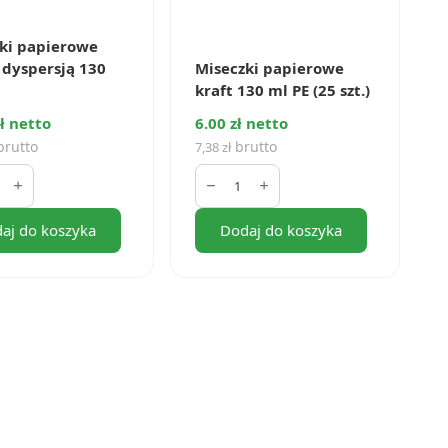
ki papierowe
z dyspersją 130
Miseczki papierowe
kraft 130 ml PE (25 szt.)
ł netto
6.00 zł netto
rutto
brutto
7,38
zł
ilość
ki
Miseczki
rowe
papierowe
kraft
aj do koszyka
Dodaj do koszyka
130
sją
ml
PE
(25
szt.)