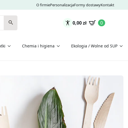
O firmie
Personalizacja
Formy dostawy
Kontakt
0,00
zł
0
tki
Chemia i higiena
Ekologia / Wolne od SUP