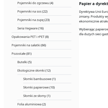
Pojemniki do zgrzewu
(4)
Papier a dyre
Pojemniki na sos
(22)
Dyrektywa Unii Euro
zmiany. Produkty wy
Pojemniki na zupę
(23)
ekonomicznie atrakc
Seria Vegware
(16)
Wybierając papierow
dla dużych sieci ga
Opakowania PET i rPET
(8)
Pojemniki na sałatki
(66)
Pozostałe
(81)
Butelki
(5)
Ekologiczne słomki
(12)
Słomki bambusowe
(1)
Słomki papierowe
(10)
Słomki ze słomy
(1)
Folia aluminiowa
(2)