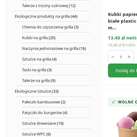
Talerze z trzciny cukrowej
(12)
Kubki papie
Ekologiczne produkty na grilla
(44)
białe plastic
Chemia do czyszczenia grilla
(3)
m...
13.40 zł nett
Kubki na grilla
(20)
brutto
16,48
zł
Naczynia jednorazowe na grilla
(16)
ilość
Kubki
Sztućce na grilla
(4)
papierowe
BIO
Tacki na grilla
(3)
Dodaj do 
białe
plastic
Talerze na grilla
(9)
free
180
ml
Ekologiczne Sztućce
(33)
(70
szt.)
Pałeczki bambusowe
(2)
WOLNE 
Patyczki do burgerów
(4)
Sztućce drewniane
(19)
Sztućce WPC
(6)