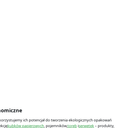
onomiczne
wykorzystujemy ich potencjał do tworzenia ekologicznych opakowań
ekcję
kubków papierowych
, pojemników,
toreb
i
serwetek
– produkty,