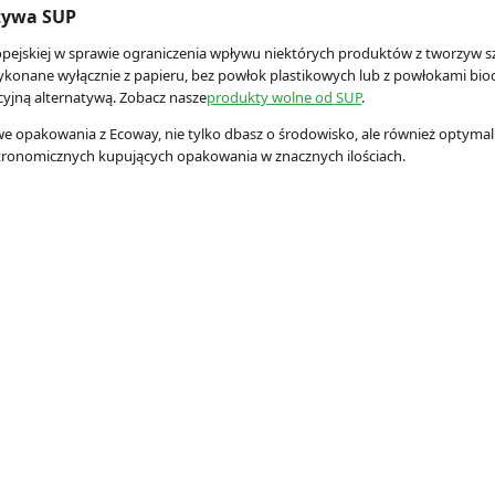
ktywa SUP
pejskiej w sprawie ograniczenia wpływu niektórych produktów z tworzyw s
konane wyłącznie z papieru, bez powłok plastikowych lub z powłokami biod
yjną alternatywą. Zobacz nasze
produkty wolne od SUP
.
e opakowania z Ecoway, nie tylko dbasz o środowisko, ale również optymali
stronomicznych kupujących opakowania w znacznych ilościach.