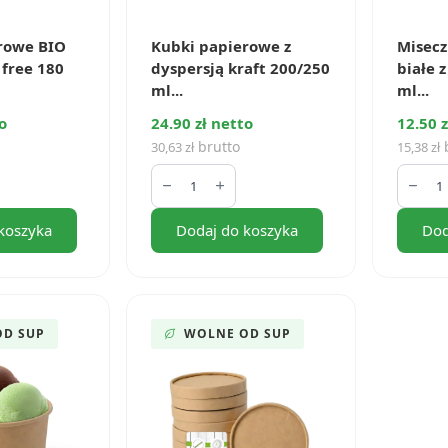
rowe BIO
Kubki papierowe z
Misecz
 free 180
dyspersją kraft 200/250
białe 
ml...
ml...
o
24.90 zł netto
12.50 z
brutto
b
30,63
zł
15,38
zł
ilość
ilość
Kubki
Misecz
papierowe
papie
z
białe
koszyka
Dodaj do koszyka
Dod
dyspersją
z
kraft
dysper
200/250
130
ml
ml
(100
(50
szt.)
szt.)
OD SUP
WOLNE OD SUP