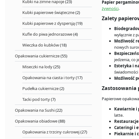
Kubki na zimne napoje
(23)
Papier pergamino
żywności
.
Kubki papierowe świąteczne
(2)
Zalety papier
Kubki papierowe z dyspersją
(19)
Biodegrado
Kufle do piwa jednorazowe
(4)
wyłącznie z 
Możliwość r
Wieczka do kubków
(18)
nowych surowc
Bezpieczeńs
Opakowania cukiernicze
(55)
jedzenia, co 
Estetyka i n
Miseczki na lody
(25)
świadomości 
Opakowania na ciasta i torty
(17)
Możliwość pe
Zastosowania 
Pudełka cukiernicze
(2)
Papierowe opakowani
Tacki pod torty
(7)
Kawiarnie i
Opakowania na Sushi
(22)
latte.
Opakowania obiadowe
(88)
Restauracje 
Cateringi i 
Opakowania z trzciny cukrowej
(27)
Piekarnie i 