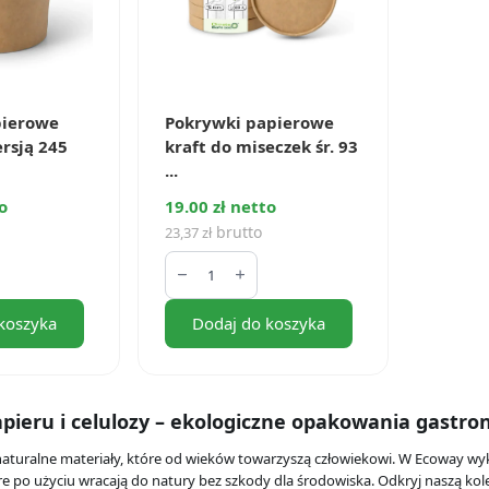
pierowe
Pokrywki papierowe
ersją 245
kraft do miseczek śr. 93
...
o
19.00 zł netto
brutto
23,37
zł
ilość
Pokrywki
papierowe
kraft
koszyka
Dodaj do koszyka
do
miseczek
śr.
93
mm
(50
apieru i celulozy – ekologiczne opakowania gastr
szt.)
o naturalne materiały, które od wieków towarzyszą człowiekowi. W Ecoway 
e po użyciu wracają do natury bez szkody dla środowiska. Odkryj naszą kol