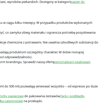
iast, wyrobów piekarskich. Dostępny w kategorii
papier do
sku w ciągu kilku miesięcy. W przypadku produktów wykonanych
, co zamyka obieg materiału i ogranicza potrzebę pozyskiwania
akcje chemiczne z potrawami. Nie uwalnia szkodliwych substancji do
 nadają produktom szczególny charakter. W dobie rosnącej
ol odpowiedzialności.
form brandingu. Sprawdź naszą ofertę
personalizacji opakowań
.
ml do 500 ml) pozwalają serwować wszystko – od espresso po duże
Torby papierowe
do pakowania zestawów.
Tacki i podkładki
.
łka cateringowe
na przekąski.