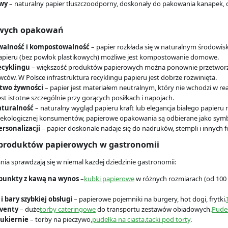
wy
– naturalny papier tłuszczoodporny, doskonały do pakowania kanapek, c
owych opakowań
walność i kompostowalność
– papier rozkłada się w naturalnym środowi
papieru (bez powłok plastikowych) możliwe jest kompostowanie domowe.
ecyklingu
– większość produktów papierowych można ponownie przetworzyć
ów. W Polsce infrastruktura recyklingu papieru jest dobrze rozwinięta.
two żywności
– papier jest materiałem neutralnym, który nie wchodzi w re
jest istotne szczególnie przy gorących posiłkach i napojach.
aturalność
– naturalny wygląd papieru kraft lub elegancja białego papieru
ekologicznej konsumentów, papierowe opakowania są odbierane jako symb
rsonalizacji
– papier doskonale nadaje się do nadruków, stempli i innych 
produktów papierowych w gastronomii
a sprawdzają się w niemal każdej dziedzinie gastronomii:
 punkty z kawą na wynos
–
kubki papierowe
w różnych rozmiarach (od 100 
i bary szybkiej obsługi
– papierowe pojemniki na burgery, hot dogi, frytki.
eventy
– duże
torby cateringowe
do transportu zestawów obiadowych.
Pude
cukiernie
– torby na pieczywo,
pudełka na ciasta
,
tacki pod torty
.