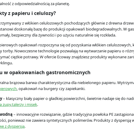
alność z odpowiedzialnością za planetę.
ty z papieru i celulozy?
otrzymywany z włókien celulozowych pochodzących głównie z drewna drzew igla
stanowi doskonałą bazę do produkcji opakowań biodegradowalnych. W gastr
zymały, bezpieczny dla żywności i po użyciu naturalnie się rozkłada.
pierowych opakowań rozpoczyna się od pozyskania włókien celulozowych, kt
czy torby. Nowoczesne technologie pozwalają na wytwarzanie papieru o różny
zymać ciężkie potrawy. W ofercie Ecoway znajdziesz produkty wykonane zar
klingu.
ru w opakowaniach gastronomicznych
ralna brązowa barwa charakterystyczna dla niebielonego papieru. Wytrzymał
pierowych
, opakowań na burgery czy zapiekanki.
ny
– klasyczny biały papier o gładkiej powierzchni, świetnie nadaje się do
a zupy
,
talerzy i misek
.
ą wodną
– innowacyjne rozwiązanie, gdzie tradycyjna powłoka PE zastąpiona
ści, ponieważ nie zawiera syntetycznych polimerów. Produkty z dyspersją
we z dyspersją
.