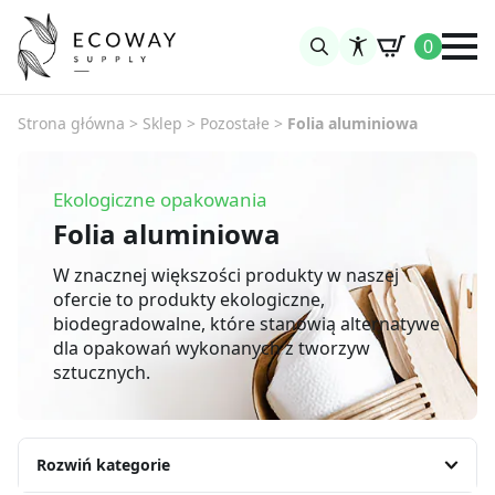
0
Search
for:
Strona główna
>
Sklep
>
Pozostałe
>
Folia aluminiowa
Ekologiczne opakowania
Folia aluminiowa
W znacznej większości produkty w naszej
ofercie to produkty ekologiczne,
biodegradowalne, które stanowią alternatywe
dla opakowań wykonanych z tworzyw
sztucznych.
Rozwiń kategorie