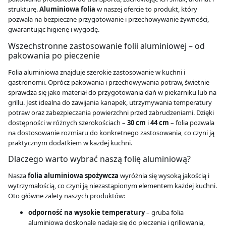
strukturę.
Aluminiowa folia
w naszej ofercie to produkt, który
pozwala na bezpieczne przygotowanie i przechowywanie żywności,
gwarantując higienę i wygodę.
Wszechstronne zastosowanie folii aluminiowej – od
pakowania po pieczenie
Folia aluminiowa znajduje szerokie zastosowanie w kuchni i
gastronomii. Oprócz pakowania i przechowywania potraw, świetnie
sprawdza się jako materiał do przygotowania dań w piekarniku lub na
grillu. Jest idealna do zawijania kanapek, utrzymywania temperatury
potraw oraz zabezpieczania powierzchni przed zabrudzeniami. Dzięki
dostępności w różnych szerokościach –
30 cm
i
44 cm
– folia pozwala
na dostosowanie rozmiaru do konkretnego zastosowania, co czyni ją
praktycznym dodatkiem w każdej kuchni.
Dlaczego warto wybrać naszą folię aluminiową?
Nasza
folia aluminiowa spożywcza
wyróżnia się wysoką jakością i
wytrzymałością, co czyni ją niezastąpionym elementem każdej kuchni.
Oto główne zalety naszych produktów:
odporność na wysokie temperatury
– gruba folia
aluminiowa doskonale nadaje się do pieczenia i grillowania,