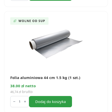
30
cm
1
kg
(1
WOLNE OD SUP
szt.)
Folia aluminiowa 44 cm 1.5 kg (1 szt.)
38.00 zł netto
brutto
46,74
zł
ilość
Folia
Dodaj do koszyka
aluminiowa
44