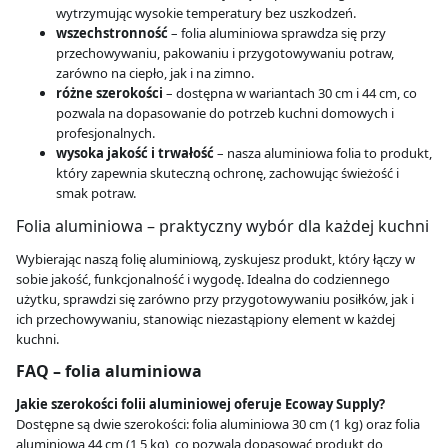
wytrzymując wysokie temperatury bez uszkodzeń.
wszechstronność
– folia aluminiowa sprawdza się przy
przechowywaniu, pakowaniu i przygotowywaniu potraw,
zarówno na ciepło, jak i na zimno.
różne szerokości
– dostępna w wariantach 30 cm i 44 cm, co
pozwala na dopasowanie do potrzeb kuchni domowych i
profesjonalnych.
wysoka jakość i trwałość
– nasza aluminiowa folia to produkt,
który zapewnia skuteczną ochronę, zachowując świeżość i
smak potraw.
Folia aluminiowa – praktyczny wybór dla każdej kuchni
Wybierając naszą folię aluminiową, zyskujesz produkt, który łączy w
sobie jakość, funkcjonalność i wygodę. Idealna do codziennego
użytku, sprawdzi się zarówno przy przygotowywaniu posiłków, jak i
ich przechowywaniu, stanowiąc niezastąpiony element w każdej
kuchni.
FAQ – folia aluminiowa
Jakie szerokości folii aluminiowej oferuje Ecoway Supply?
Dostępne są dwie szerokości: folia aluminiowa 30 cm (1 kg) oraz folia
aluminiowa 44 cm (1,5 kg), co pozwala dopasować produkt do