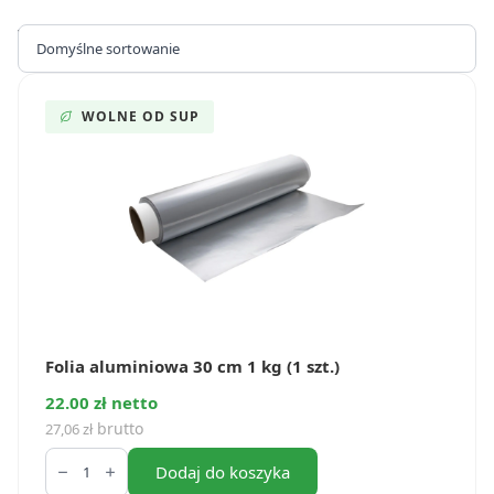
Wyświetlanie wszystkich wyników: 2
WOLNE OD SUP
Folia aluminiowa 30 cm 1 kg (1 szt.)
22.00 zł netto
brutto
27,06
zł
ilość
Folia
Dodaj do koszyka
aluminiowa