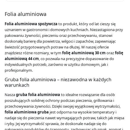
cm
1.5
kg
Folia aluminiowa
(1
szt.)
Folia aluminiowa spożywcza
to produkt, który od lat cieszy się
uznaniem w gastronomii i domowych kuchniach. Niezastąpiona przy
pakowaniu żywności, pieczeniu oraz przechowywaniu, stanowi
doskonałą barierę dla powietrza, wilgoci i zapachów, zapewniając
świeżość przygotowanych potraw na dłużej. W naszej ofercie
znajdziesz różne rozmiary, w tym
folię aluminiową 30 cm
oraz
folię
aluminiową 44 cm
, co pozwala na precyzyjne dopasowanie do
indywidualnych potrzeb, zarówno w użytku domowym, jak i
profesjonalnym.
Gruba folia aluminiowa – niezawodna w każdych
warunkach
Nasza
gruba folia aluminiowa
to idealne rozwiązanie dla osób
poszukujących solidnej ochrony podczas pieczenia, grillowania i
przechowywania żywności. Dzięki swojej wyjątkowej wytrzymałości,
folia aluminiowa gruba
jest odporna na wysokie temperatury i
nadaje się do pieczenia nawet wymagających potraw, takich jak mięsa
i ryby. Jej wytrzymałość sprawia, że doskonale nadaje się do
pakowania produktów do transportu, zachowując ich smak, aromat i