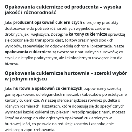
Opakowania cukiernicze od producenta – wysoka
jakość i różnorodność
Jako
producent opakowań cukierniczych
oferujemy produkty
dostosowane do potrzeb różnorodnych wypieków, zarówno
drobnych, jak i większych. Dostępne
kartony cukiernicze
sprawdzą
się doskonale do transportu ciast, tortów oraz innych słodkich
wyrobów, zapewniając im odpowiednią ochronę i prezentację. Nasze
opakowania cukiernicze
są tworzone z naturalnych surowców, co
czyni je nie tylko praktycznym, ale i ekologicznym rozwiązaniem dla
biznesu.
Opakowania cukiernicze hurtownia – szeroki wybór
w jednym miejscu
Jako
hurtownia opakowań cukierniczych
, zapewniamy szeroką
gamę opakowań: od eleganckich miseczek i kubeczków po estetyczne
kartony cukiernicze. W naszej ofercie znajdziesz również pudełka o
różnych rozmiarach i kształtach, które dopasują się do specyficznych
wymagań każdej cukierni czy piekarni. Współpracując z nami, możesz
liczyć na dostęp do ekologicznych opakowań cukierniczych w
hurtowej ilości, co pozwala na redukcję kosztów i zaspokojenie
większego zapotrzebowania.