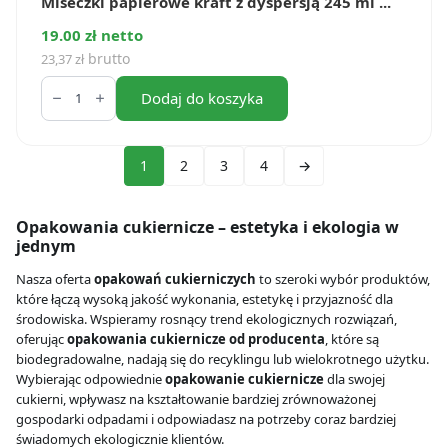
Miseczki papierowe kraft z dyspersją 245 ml ...
19.00 zł netto
brutto
23,37
zł
ilość
Miseczki
Dodaj do koszyka
papierowe
kraft
z
dyspersją
1
2
3
4
→
245
ml
(50
Opakowania cukiernicze – estetyka i ekologia w
szt.)
jednym
Nasza oferta
opakowań cukierniczych
to szeroki wybór produktów,
które łączą wysoką jakość wykonania, estetykę i przyjazność dla
środowiska. Wspieramy rosnący trend ekologicznych rozwiązań,
oferując
opakowania cukiernicze od producenta
, które są
biodegradowalne, nadają się do recyklingu lub wielokrotnego użytku.
Wybierając odpowiednie
opakowanie cukiernicze
dla swojej
cukierni, wpływasz na kształtowanie bardziej zrównoważonej
gospodarki odpadami i odpowiadasz na potrzeby coraz bardziej
świadomych ekologicznie klientów.