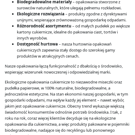
Biodegradowalne materiały
– opakowania stworzone z
surowców naturalnych, które ulegają pełnemu rozkładowi.
Ekologiczne rozwiązania
– produkty zgodne z dyrektywami
unijnymi, wspierające zrównoważoną gospodarkę odpadami.
Różnorodność asortymentu
– od małych pudełek po większe
kartony cukiernicze, idealne do pakowania ciast, tortów i
innych wyrobów.
Dostępność hurtowa
– nasza hurtownia opakowań
cukierniczych zapewnia stały dostęp do szerokiej gamy
produktów w atrakcyjnych cenach.
Nasze opakowania łączą funkcjonalność z dbałością o środowisko,
wspierając wizerunek nowoczesnej i odpowiedzialnej marki.
Ekologiczne opakowania cukiernicze to niezawodne miseczki oraz
pudełka papierowe, w 100% naturalne, biodegradowalne, a
jednocześnie estetyczne. Na stan ekonomii naszej gospodarki, w tym
gospodarki odpadami, ma wpływ każdy jej element – nawet wybór,
jakim jest opakowanie cukiernicze. Obecny trend wykazuje większą
świadomość konsumentów odnośnie potrzeb środowiska. I tak, z
roku na rok, coraz więcej klientów decyduje się na ekologiczne
opakowania dla cukiernictwa, a więc produkty pakowane w pojemniki
biodegradowalne, nadające się do recyklingu lub ponownego