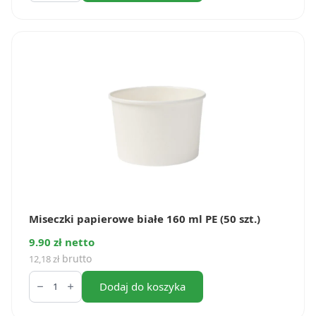
białe
130
ml
PE
(25
szt.)
Miseczki papierowe białe 160 ml PE (50 szt.)
9.90 zł netto
brutto
12,18
zł
ilość
Miseczki
Dodaj do koszyka
papierowe
białe