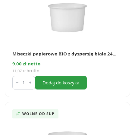
Miseczki papierowe BIO z dyspersją białe 24...
9.00 zł netto
brutto
11,07
zł
ilość
Miseczki
Dodaj do koszyka
papierowe
BIO
z
dyspersją
białe
245
WOLNE OD SUP
ml
(25
szt.)