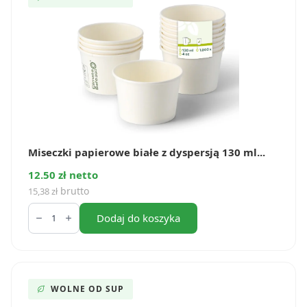
Miseczki papierowe białe z dyspersją 130 ml...
12.50 zł netto
brutto
15,38
zł
ilość
Miseczki
Dodaj do koszyka
papierowe
białe
z
dyspersją
130
ml
WOLNE OD SUP
(50
szt.)