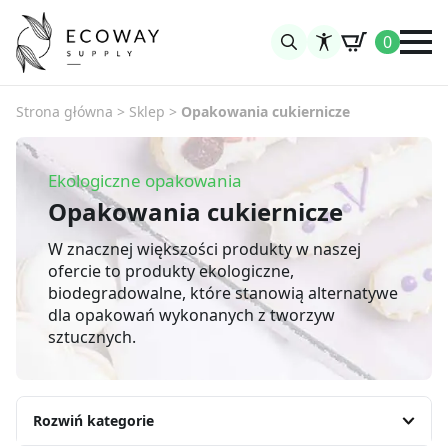
0
Search
for:
Strona główna
>
Sklep
>
Opakowania cukiernicze
Ekologiczne opakowania
Opakowania cukiernicze
W znacznej większości produkty w naszej
ofercie to produkty ekologiczne,
biodegradowalne, które stanowią alternatywe
dla opakowań wykonanych z tworzyw
sztucznych.
Rozwiń kategorie