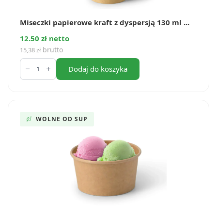
Miseczki papierowe kraft z dyspersją 130 ml ...
12.50 zł netto
brutto
15,38
zł
ilość
Miseczki
Dodaj do koszyka
papierowe
kraft
z
dyspersją
130
ml
WOLNE OD SUP
(50
szt.)