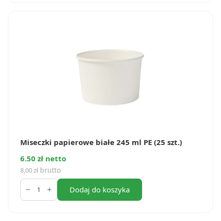
160
ml
PE
(50
szt.)
Miseczki papierowe białe 245 ml PE (25 szt.)
6.50 zł netto
brutto
8,00
zł
ilość
Miseczki
Dodaj do koszyka
papierowe
białe
245