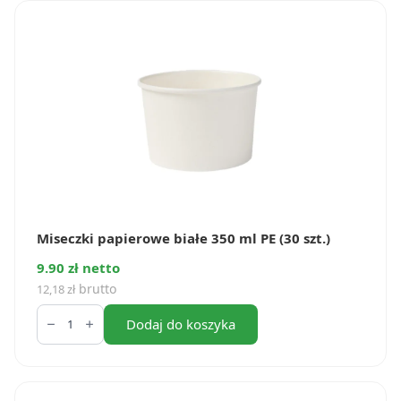
ml
PE
(25
szt.)
Miseczki papierowe białe 350 ml PE (30 szt.)
9.90 zł netto
brutto
12,18
zł
ilość
Miseczki
Dodaj do koszyka
papierowe
białe
350
ml
PE