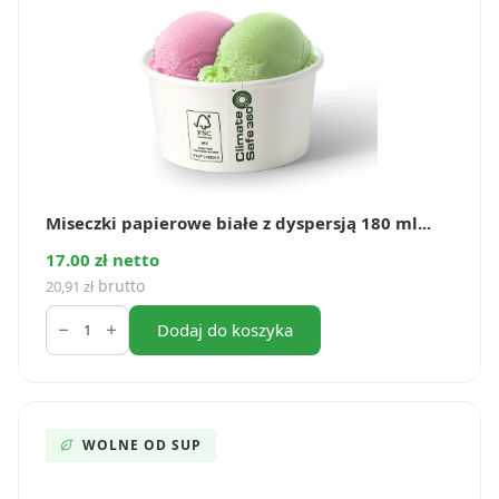
Miseczki papierowe białe z dyspersją 180 ml...
17.00 zł netto
brutto
20,91
zł
ilość
Miseczki
Dodaj do koszyka
papierowe
białe
z
dyspersją
180
ml
WOLNE OD SUP
(50
szt.)