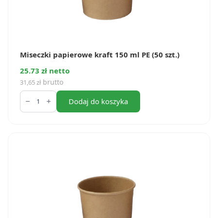
Miseczki papierowe kraft 150 ml PE (50 szt.)
25.73 zł netto
brutto
31,65
zł
ilość
Miseczki
Dodaj do koszyka
papierowe
kraft
150
ml
PE
(50
szt.)