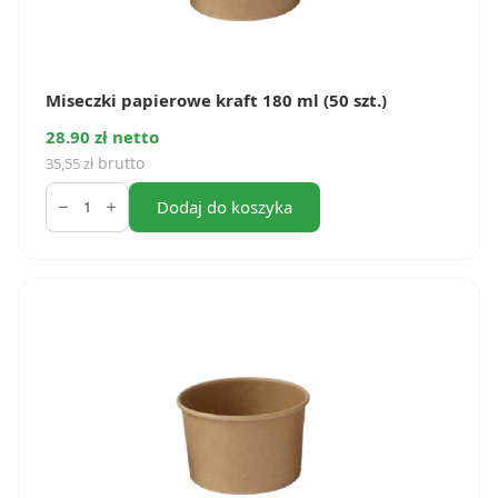
Miseczki papierowe kraft 180 ml (50 szt.)
28.90 zł netto
brutto
35,55
zł
ilość
Miseczki
Dodaj do koszyka
papierowe
kraft
180
ml
(50
szt.)