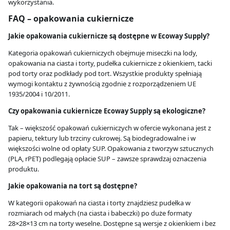
wykorzystania.
FAQ – opakowania cukiernicze
Jakie opakowania cukiernicze są dostępne w Ecoway Supply?
Kategoria opakowań cukierniczych obejmuje miseczki na lody,
opakowania na ciasta i torty, pudełka cukiernicze z okienkiem, tacki
pod torty oraz podkłady pod tort. Wszystkie produkty spełniają
wymogi kontaktu z żywnością zgodnie z rozporządzeniem UE
1935/2004 i 10/2011.
Czy opakowania cukiernicze Ecoway Supply są ekologiczne?
Tak – większość opakowań cukierniczych w ofercie wykonana jest z
papieru, tektury lub trzciny cukrowej. Są biodegradowalne i w
większości wolne od opłaty SUP. Opakowania z tworzyw sztucznych
(PLA, rPET) podlegają opłacie SUP – zawsze sprawdzaj oznaczenia
produktu.
Jakie opakowania na tort są dostępne?
W kategorii opakowań na ciasta i torty znajdziesz pudełka w
rozmiarach od małych (na ciasta i babeczki) po duże formaty
28×28×13 cm na torty weselne. Dostępne są wersje z okienkiem i bez