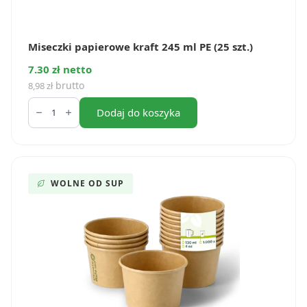
Miseczki papierowe kraft 245 ml PE (25 szt.)
7.30 zł netto
brutto
8,98
zł
ilość
Miseczki
Dodaj do koszyka
papierowe
kraft
245
ml
PE
(25
WOLNE OD SUP
szt.)