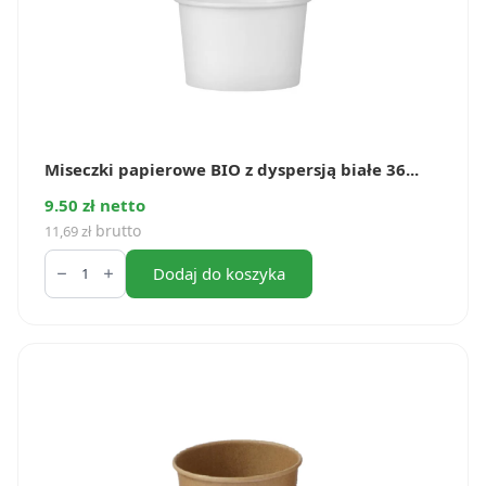
Miseczki papierowe BIO z dyspersją białe 36...
9.50 zł netto
brutto
11,69
zł
ilość
Miseczki
Dodaj do koszyka
papierowe
BIO
z
dyspersją
białe
360
ml
(25
szt.)