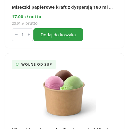
Miseczki papierowe kraft z dyspersją 180 ml ...
17.00 zł netto
brutto
20,91
zł
ilość
Miseczki
Dodaj do koszyka
papierowe
kraft
z
dyspersją
180
ml
WOLNE OD SUP
(50
szt.)