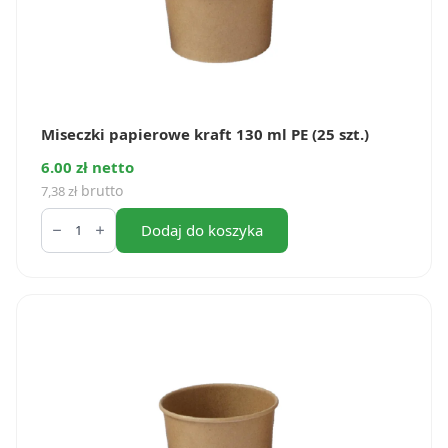
Miseczki papierowe kraft 130 ml PE (25 szt.)
6.00 zł netto
brutto
7,38
zł
ilość
Miseczki
Dodaj do koszyka
papierowe
kraft
130
ml
PE
(25
szt.)