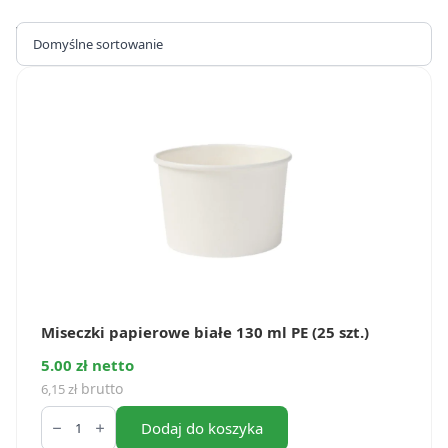
Wyświetlanie 1–16 z 55 wyników
Miseczki papierowe białe 130 ml PE (25 szt.)
5.00 zł netto
brutto
6,15
zł
ilość
Miseczki
Dodaj do koszyka
papierowe