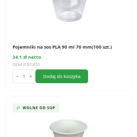
Pojemniki na sos PLA 90 ml 70 mm(100 szt.)
24.1 zł netto
brutto
29,64
zł
ilość
Pojemniki
Dodaj do koszyka
na
sos
PLA
90
ml
70
WOLNE OD SUP
mm(100
szt.)