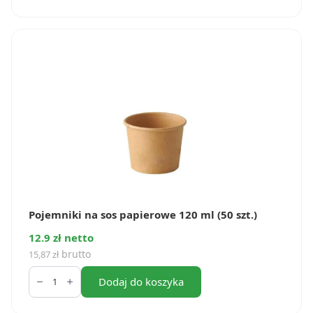
sos
z
pulpy
50
ml
65mm
(50
szt.)
Pojemniki na sos papierowe 120 ml (50 szt.)
12.9 zł netto
brutto
15,87
zł
ilość
Pojemniki
Dodaj do koszyka
na
sos