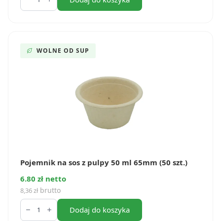
sushi
15
ml
(100
szt.)
WOLNE OD SUP
Pojemnik na sos z pulpy 50 ml 65mm (50 szt.)
6.80 zł netto
brutto
8,36
zł
ilość
Pojemnik
Dodaj do koszyka
na