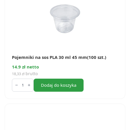
Pojemniki na sos PLA 30 ml 45 mm(100 szt.)
14.9 zł netto
brutto
18,33
zł
ilość
Pojemniki
Dodaj do koszyka
na
sos
PLA
30
ml
45
mm(100
szt.)