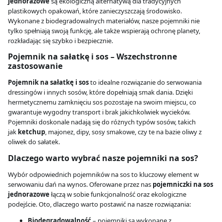
jednorazowe
są ekologiczną alternatywą dla tradycyjnych
plastikowych opakowań, które zanieczyszczają środowisko.
Wykonane z biodegradowalnych materiałów, nasze pojemniki nie
tylko spełniają swoją funkcję, ale także wspierają ochronę planety,
rozkładając się szybko i bezpiecznie.
Pojemnik na sałatkę i sos – Wszechstronne
zastosowanie
Pojemnik na sałatkę i sos
to idealne rozwiązanie do serwowania
dressingów i innych sosów, które dopełniają smak dania. Dzięki
hermetycznemu zamknięciu sos pozostaje na swoim miejscu, co
gwarantuje wygodny transport i brak jakichkolwiek wycieków.
Pojemniki doskonale nadają się do różnych typów sosów, takich
jak
ketchup
, majonez, dipy, sosy smakowe, czy te na bazie oliwy z
oliwek do sałatek.
Dlaczego warto wybrać nasze pojemniki na sos?
Wybór odpowiednich pojemników na sos to kluczowy element w
serwowaniu dań na wynos. Oferowane przez nas
pojemniczki na sos
jednorazowe
łączą w sobie funkcjonalność oraz ekologiczne
podejście. Oto, dlaczego warto postawić na nasze rozwiązania:
Biodegradowalność
– pojemniki są wykonane z