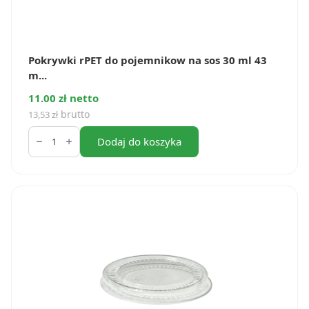
Pokrywki rPET do pojemnikow na sos 30 ml 43
m...
11.00 zł netto
brutto
13,53
zł
ilość
Pokrywki
Dodaj do koszyka
rPET
do
pojemnikow
na
sos
30
ml
43
mm
(100
szt.)