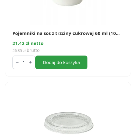
Pojemniki na sos z trzciny cukrowej 60 ml (10...
21.42 zł netto
brutto
26,35
zł
ilość
Pojemniki
Dodaj do koszyka
na
sos
z
trzciny
cukrowej
60
ml
(100
szt.)