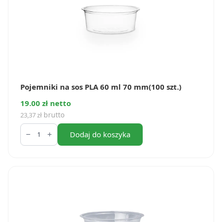
Pojemniki na sos PLA 60 ml 70 mm(100 szt.)
19.00 zł netto
brutto
23,37
zł
ilość
Pojemniki
Dodaj do koszyka
na
sos
PLA
60
ml
70
mm(100
szt.)