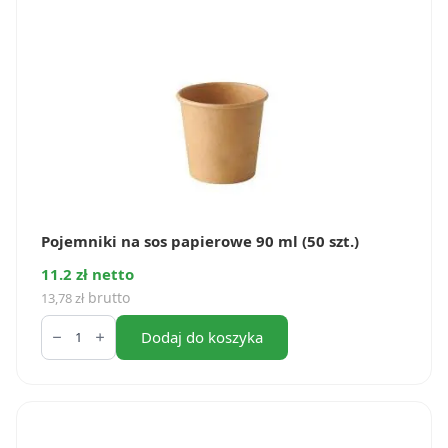
60
mm
(50
szt.)
Pojemniki na sos papierowe 90 ml (50 szt.)
11.2 zł netto
brutto
13,78
zł
ilość
Pojemniki
Dodaj do koszyka
na
sos
papierowe
90
ml
(50