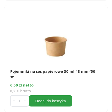
papierowe
120
ml
(50
szt.)
Pojemniki na sos papierowe 30 ml 43 mm (50
sz...
6.50 zł netto
brutto
8,00
zł
ilość
Pojemniki
Dodaj do koszyka
na
sos