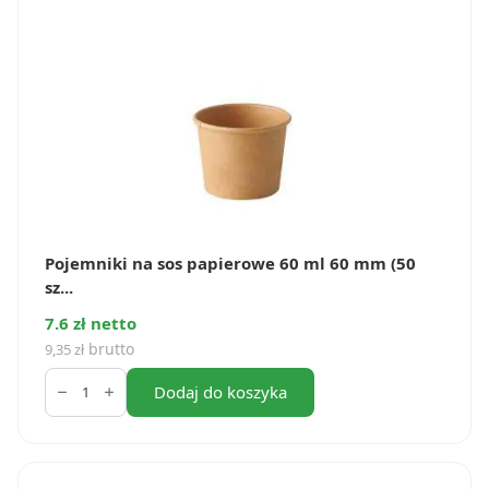
(50
szt.)
Pojemniki na sos papierowe 60 ml 60 mm (50
sz...
7.6 zł netto
brutto
9,35
zł
ilość
Pojemniki
Dodaj do koszyka
na
sos
papierowe
60
ml