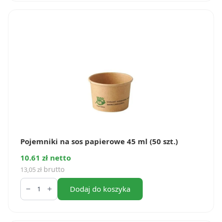
papierowe
30
ml
43
mm
(50
szt.)
Pojemniki na sos papierowe 45 ml (50 szt.)
10.61 zł netto
brutto
13,05
zł
ilość
Pojemniki
Dodaj do koszyka
na
sos
papierowe
45