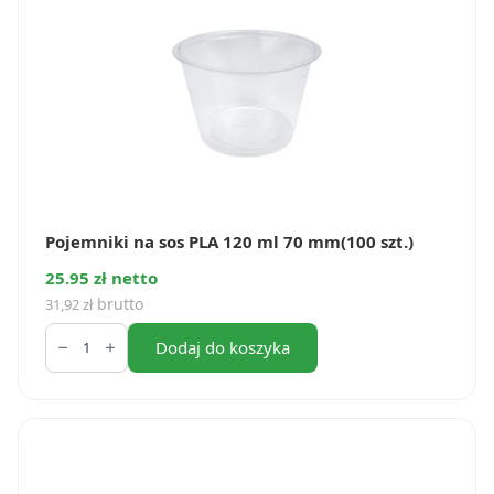
szt.)
Pojemniki na sos PLA 120 ml 70 mm(100 szt.)
25.95 zł netto
brutto
31,92
zł
ilość
Pojemniki
Dodaj do koszyka
na
sos
PLA
120
ml
70
mm(100
szt.)