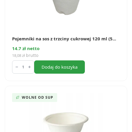
Pojemniki na sos z trzciny cukrowej 120 ml (5...
14.7 zł netto
brutto
18,08
zł
ilość
Pojemniki
Dodaj do koszyka
na
sos
z
trzciny
cukrowej
120
WOLNE OD SUP
ml
(50
szt.)