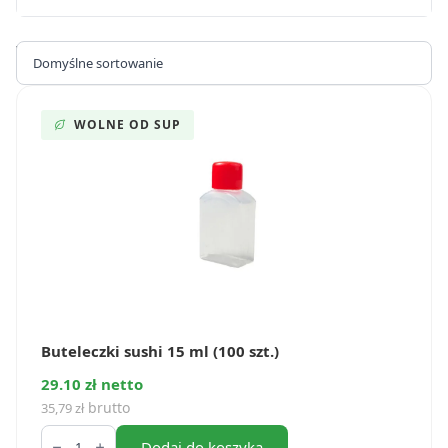
Wyświetlanie 1–16 z 22 wyników
WOLNE OD SUP
Buteleczki sushi 15 ml (100 szt.)
29.10 zł netto
brutto
35,79
zł
ilość
Buteleczki
Dodaj do koszyka