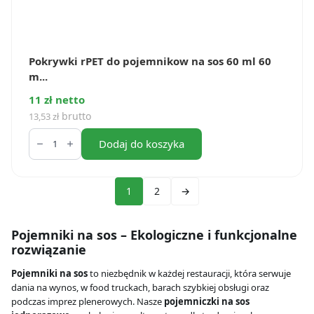
Pokrywki rPET do pojemnikow na sos 60 ml 60
m...
11 zł netto
brutto
13,53
zł
ilość
Pokrywki
Dodaj do koszyka
rPET
do
pojemnikow
na
1
2
→
sos
60
ml
Pojemniki na sos – Ekologiczne i funkcjonalne
60
mm
rozwiązanie
(100
szt.)
Pojemniki na sos
to niezbędnik w każdej restauracji, która serwuje
dania na wynos, w food truckach, barach szybkiej obsługi oraz
podczas imprez plenerowych. Nasze
pojemniczki na sos