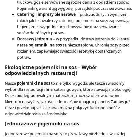
trucków, gdzie serwowane są różne dania z dodatkiem sosów.
Pojemniki gwarantują wygodę i porządek podczas serwowania.
Catering i imprezy plenerowe
– podczas dużych wydarzeń,
takich jak festiwale czy catering, pojemniki na sosy zapewniają
higieniczne i wygodne przechowywanie oraz serwowanie
sosów do różnych potraw.
Dostawy jedzenia
– w przypadku dostaw jedzenia do klienta,
nasze
pojemniki na sos
są niezastąpione. Chronią sosy przed
rozlaniem, zapewniając świeżość i estetykę dostarczanych
potraw.
Ekologiczne pojemniki na sos – Wybór
odpowiedzialnych restauracji
Nasze
pojemniki na sos
to nie tylko wygoda, ale także świadomy
wybór dla restauracji i firm cateringowych, które stawiają na ekologię.
Dzięki biodegradowalnym materiałom, możesz oferować swoim
klientom najwyższą jakość, jednocześnie dbając o planetę. Zamów już
teraz i przekonaj się, jak łatwo można połączyć funkcjonalność z
odpowiedzialnością za środowisko.
Jednorazowe pojemniki na sos
Jednorazowe pojemniki na sosy to prawdziwy niezbędnik w każdej