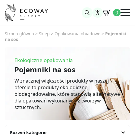
0
Search
for:
Strona główna
>
Sklep
>
Opakowania obiadowe
>
Pojemniki
na sos
Ekologiczne opakowania
Pojemniki na sos
W znacznej większości produkty w naszej
ofercie to produkty ekologiczne,
biodegradowalne, które stanowią alternatywe
dla opakowań wykonanych z tworzyw
sztucznych.
Rozwiń kategorie