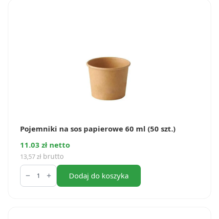
ml
(50
szt.)
Pojemniki na sos papierowe 60 ml (50 szt.)
11.03 zł netto
brutto
13,57
zł
ilość
Pojemniki
Dodaj do koszyka
na
sos
papierowe
60
ml