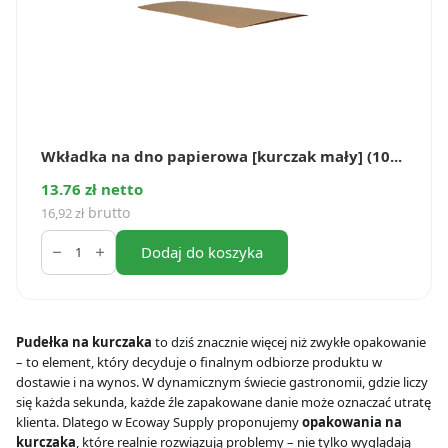
Wkładka na dno papierowa [kurczak mały] (10...
13.76 zł netto
brutto
16,92
zł
ilość
Wkładka
Dodaj do koszyka
na
dno
papierowa
[kurczak
mały]
Pudełka na kurczaka
to dziś znacznie więcej niż zwykłe opakowanie
(100
– to element, który decyduje o finalnym odbiorze produktu w
szt.)
dostawie i na wynos. W dynamicznym świecie gastronomii, gdzie liczy
się każda sekunda, każde źle zapakowane danie może oznaczać utratę
klienta. Dlatego w Ecoway Supply proponujemy
opakowania na
kurczaka
, które realnie rozwiązują problemy – nie tylko wyglądają