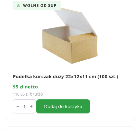
WOLNE OD SUP
Pudełka kurczak duży 22x12x11 cm (100 szt.)
95 zł netto
brutto
116,85
zł
ilość
Pudełka
Dodaj do koszyka
kurczak
duży
22x12x11
cm
(100
szt.)