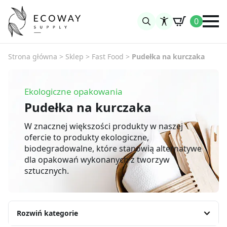
0
Search
for:
Strona główna
>
Sklep
>
Fast Food
>
Pudełka na kurczaka
Ekologiczne opakowania
Pudełka na kurczaka
W znacznej większości produkty w naszej
ofercie to produkty ekologiczne,
biodegradowalne, które stanowią alternatywe
dla opakowań wykonanych z tworzyw
sztucznych.
Rozwiń kategorie