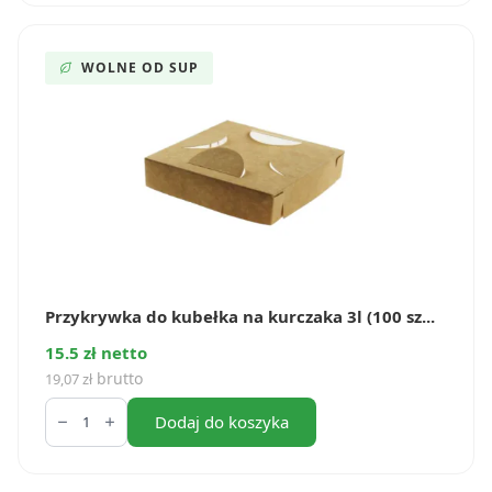
małe
3l
(100
szt.)
WOLNE OD SUP
Przykrywka do kubełka na kurczaka 3l (100 sz...
15.5 zł netto
brutto
19,07
zł
ilość
Przykrywka
Dodaj do koszyka
do
kubełka
na