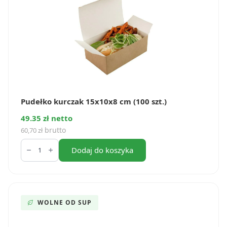
Pudełko kurczak 15x10x8 cm (100 szt.)
49.35 zł netto
brutto
60,70
zł
ilość
Pudełko
Dodaj do koszyka
kurczak
15x10x8
cm
(100
szt.)
WOLNE OD SUP