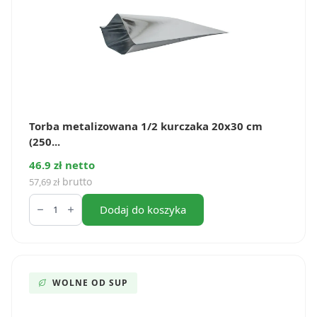
Torba metalizowana 1/2 kurczaka 20x30 cm
(250...
46.9 zł netto
brutto
57,69
zł
ilość
Torba
Dodaj do koszyka
metalizowana
1/2
kurczaka
20x30
cm
(250
WOLNE OD SUP
szt.)