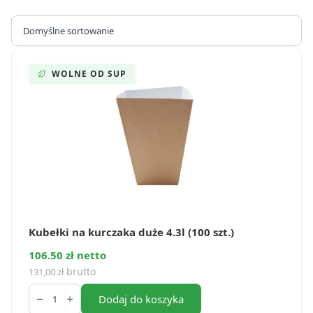
Wyświetlanie wszystkich wyników: 11
WOLNE OD SUP
Kubełki na kurczaka duże 4.3l (100 szt.)
106.50 zł netto
brutto
131,00
zł
ilość
Kubełki
Dodaj do koszyka
na