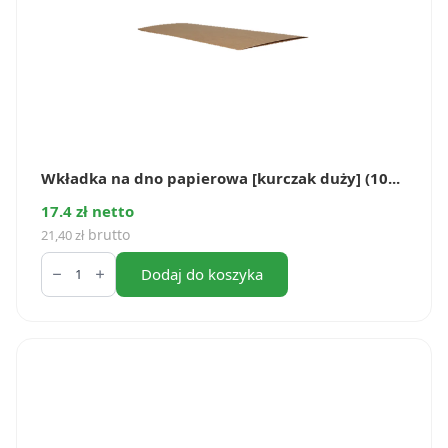
Wkładka na dno papierowa [kurczak duży] (10...
17.4 zł netto
brutto
21,40
zł
ilość
Wkładka
Dodaj do koszyka
na
dno
papierowa
[kurczak
duży]
(100
szt.)