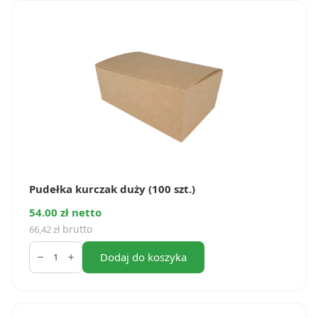
kurczaka
3l
(100
szt.)
Pudełka kurczak duży (100 szt.)
54.00 zł netto
brutto
66,42
zł
ilość
Pudełka
Dodaj do koszyka
kurczak
duży
(100
szt.)