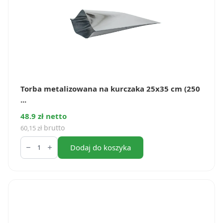
Torba metalizowana na kurczaka 25x35 cm (250
...
48.9 zł netto
brutto
60,15
zł
ilość
Torba
Dodaj do koszyka
metalizowana
na
kurczaka
25x35
cm
(250
szt.)