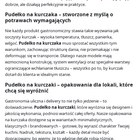
dobrze, ale działają perfekcyjnie w praktyce.
Pudełko na kurczaka – stworzone z myślą o
potrawach wymagających
Nie każdy produkt gastronomiczny stawia takie wyzwania jak
soczysty kurczak – wysoka temperatura, tłuszcz, panierka,
wilgoć.
Pudełko na kurczaka
musi sprostać wszystkim tym
warunkom, zachowując strukturę dania, nie przemakając i nie
deformując się w transporcie. Dlatego nasze modele mają
wzmocnioną konstrukcję, system wentylacji oraz specjalne warstwy
ograniczające wchłanianie tłuszczu – wszystko po to, by kurczak
dotarł do klienta w idealnym stanie.
Pudełko na kurczaki – opakowania dla lokali, które
chcą się wyróżnić
Gastronomia uliczna i delivery to nie tylko jedzenie – to
doświadczenie.
Pudełko na kurczaki
, które wyróżnia się designem i
jakością wykonania, podnosi wartość całej oferty. Nasze opakowania
na kurczaka dostępne są w wariantach minimalistycznych,
klasycznych i brandowanych – gotowe, by wyrazić charakter Twojej
kuchni. Nadruk, tekstura, kształt – każdy detal może być
dopracowany, bo wiemy, że to właśnie detale robią różnicę.