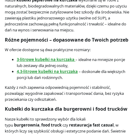
Nasze
kubełki papierowe na kurczaka
wykonane są w 100% z
naturalnych, biodegradowalnych materiałów, dzięki czemu po użyciu
mogą zostać bezpiecznie zutylizowane bez szkody dla środowiska. Nie
zawierają plastiku jednorazowego użytku (wolne od SUP), a
jednocześnie zachowują pełną funkcjonalność i trwałość – idealne do
dań na wynos i serwowania na miejscu.
Różne pojemności – dopasowane do Twoich potrzeb
W ofercie dostępne są dwa praktyczne rozmiary:
3-litrowe kubełki na kurczaka
– idealne na mniejsze porcje
lub zestawy dla jednej osoby,
4,3-litrowe kubełki na kurczaka
– doskonałe dla większych
porcji lub dań rodzinnych.
Każdy z nich zapewnia odpowiednią pojemność i stabilność,
pozwalając wygodnie zapakować i transportować dania, bez ryzyka
przeciekania czy odkształceń.
Kubełki do kurczaka dla burgerowni i food trucków
Nasze kubełki to sprawdzony wybór dla lokali
typu
burgerownia
,
food truck
czy
restauracja fast casual
, w
których liczy się szybkość obsługi i estetyczne podanie dań. Świetnie