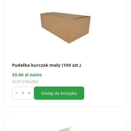
Pudełka kurczak mały (100 szt.)
39.00 zł netto
brutto
47,97
zł
ilość
Pudełka
Dodaj do koszyka
kurczak
mały
(100
szt.)