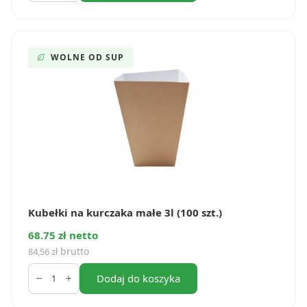
kurczaka
duże
4.3l
(100
szt.)
WOLNE OD SUP
Kubełki na kurczaka małe 3l (100 szt.)
68.75 zł netto
brutto
84,56
zł
ilość
Kubełki
Dodaj do koszyka
na
kurczaka