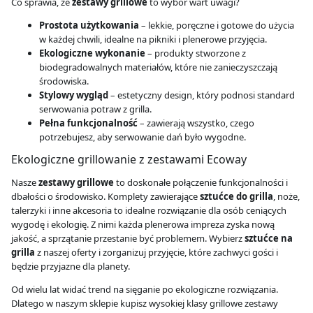
Co sprawia, że
zestawy grillowe
to wybór wart uwagi?
Prostota użytkowania
– lekkie, poręczne i gotowe do użycia
w każdej chwili, idealne na pikniki i plenerowe przyjęcia.
Ekologiczne wykonanie
– produkty stworzone z
biodegradowalnych materiałów, które nie zanieczyszczają
środowiska.
Stylowy wygląd
– estetyczny design, który podnosi standard
serwowania potraw z grilla.
Pełna funkcjonalność
– zawierają wszystko, czego
potrzebujesz, aby serwowanie dań było wygodne.
Ekologiczne grillowanie z zestawami Ecoway
Nasze
zestawy grillowe
to doskonałe połączenie funkcjonalności i
dbałości o środowisko. Komplety zawierające
sztućce do grilla
, noże,
talerzyki i inne akcesoria to idealne rozwiązanie dla osób ceniących
wygodę i ekologię. Z nimi każda plenerowa impreza zyska nową
jakość, a sprzątanie przestanie być problemem. Wybierz
sztućce na
grilla
z naszej oferty i zorganizuj przyjęcie, które zachwyci gości i
będzie przyjazne dla planety.
Od wielu lat widać trend na sięganie po ekologiczne rozwiązania.
Dlatego w naszym sklepie kupisz wysokiej klasy grillowe zestawy