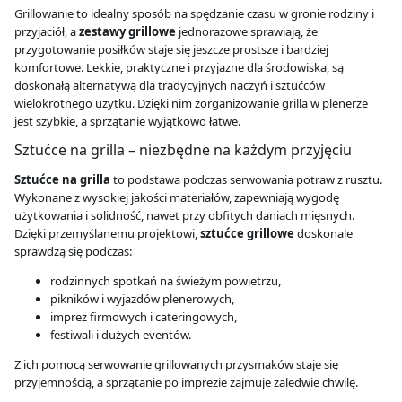
Grillowanie to idealny sposób na spędzanie czasu w gronie rodziny i
przyjaciół, a
zestawy grillowe
jednorazowe sprawiają, że
przygotowanie posiłków staje się jeszcze prostsze i bardziej
komfortowe. Lekkie, praktyczne i przyjazne dla środowiska, są
doskonałą alternatywą dla tradycyjnych naczyń i sztućców
wielokrotnego użytku. Dzięki nim zorganizowanie grilla w plenerze
jest szybkie, a sprzątanie wyjątkowo łatwe.
Sztućce na grilla – niezbędne na każdym przyjęciu
Sztućce na grilla
to podstawa podczas serwowania potraw z rusztu.
Wykonane z wysokiej jakości materiałów, zapewniają wygodę
użytkowania i solidność, nawet przy obfitych daniach mięsnych.
Dzięki przemyślanemu projektowi,
sztućce grillowe
doskonale
sprawdzą się podczas:
rodzinnych spotkań na świeżym powietrzu,
pikników i wyjazdów plenerowych,
imprez firmowych i cateringowych,
festiwali i dużych eventów.
Z ich pomocą serwowanie grillowanych przysmaków staje się
przyjemnością, a sprzątanie po imprezie zajmuje zaledwie chwilę.