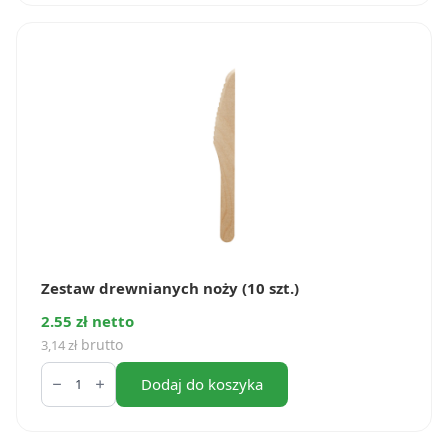
(10
szt.)
Zestaw drewnianych noży (10 szt.)
2.55 zł netto
brutto
3,14
zł
ilość
Zestaw
Dodaj do koszyka
drewnianych
noży
(10