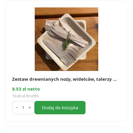
szt.)
Zestaw drewnianych noży, widelców, talerzy ...
8.53 zł netto
brutto
10,49
zł
ilość
Zestaw
Dodaj do koszyka
drewnianych
noży,
widelców,
talerzy
(6szt.)