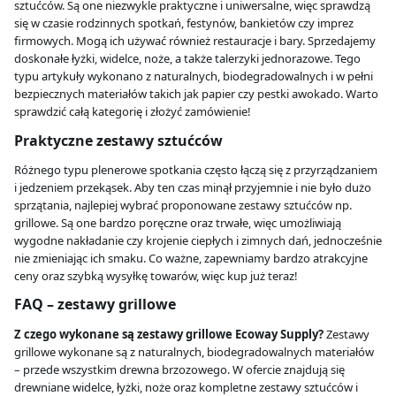
sztućców. Są one niezwykle praktyczne i uniwersalne, więc sprawdzą
się w czasie rodzinnych spotkań, festynów, bankietów czy imprez
firmowych. Mogą ich używać również restauracje i bary. Sprzedajemy
doskonałe łyżki, widelce, noże, a także talerzyki jednorazowe. Tego
typu artykuły wykonano z naturalnych, biodegradowalnych i w pełni
bezpiecznych materiałów takich jak papier czy pestki awokado. Warto
sprawdzić całą kategorię i złożyć zamówienie!
Praktyczne zestawy sztućców
Różnego typu plenerowe spotkania często łączą się z przyrządzaniem
i jedzeniem przekąsek. Aby ten czas minął przyjemnie i nie było dużo
sprzątania, najlepiej wybrać proponowane zestawy sztućców np.
grillowe. Są one bardzo poręczne oraz trwałe, więc umożliwiają
wygodne nakładanie czy krojenie ciepłych i zimnych dań, jednocześnie
nie zmieniając ich smaku. Co ważne, zapewniamy bardzo atrakcyjne
ceny oraz szybką wysyłkę towarów, więc kup już teraz!
FAQ – zestawy grillowe
Z czego wykonane są zestawy grillowe Ecoway Supply?
Zestawy
grillowe wykonane są z naturalnych, biodegradowalnych materiałów
– przede wszystkim drewna brzozowego. W ofercie znajdują się
drewniane widelce, łyżki, noże oraz kompletne zestawy sztućców i