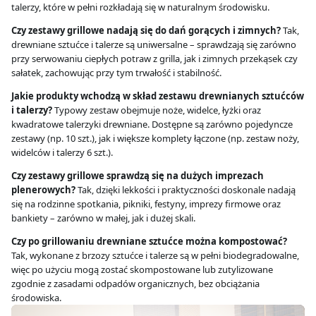
talerzy, które w pełni rozkładają się w naturalnym środowisku.
Czy zestawy grillowe nadają się do dań gorących i zimnych?
Tak,
drewniane sztućce i talerze są uniwersalne – sprawdzają się zarówno
przy serwowaniu ciepłych potraw z grilla, jak i zimnych przekąsek czy
sałatek, zachowując przy tym trwałość i stabilność.
Jakie produkty wchodzą w skład zestawu drewnianych sztućców
i talerzy?
Typowy zestaw obejmuje noże, widelce, łyżki oraz
kwadratowe talerzyki drewniane. Dostępne są zarówno pojedyncze
zestawy (np. 10 szt.), jak i większe komplety łączone (np. zestaw noży,
widelców i talerzy 6 szt.).
Czy zestawy grillowe sprawdzą się na dużych imprezach
plenerowych?
Tak, dzięki lekkości i praktyczności doskonale nadają
się na rodzinne spotkania, pikniki, festyny, imprezy firmowe oraz
bankiety – zarówno w małej, jak i dużej skali.
Czy po grillowaniu drewniane sztućce można kompostować?
Tak, wykonane z brzozy sztućce i talerze są w pełni biodegradowalne,
więc po użyciu mogą zostać skompostowane lub zutylizowane
zgodnie z zasadami odpadów organicznych, bez obciążania
środowiska.