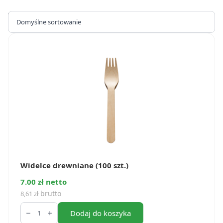
Wyświetlanie wszystkich wyników: 6
Widelce drewniane (100 szt.)
7.00 zł netto
brutto
8,61
zł
ilość
Widelce
Dodaj do koszyka
drewniane