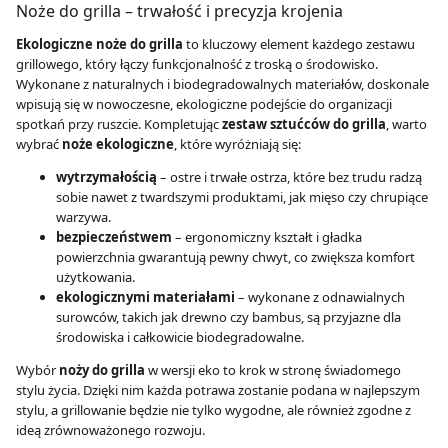
Noże do grilla – trwałość i precyzja krojenia
Ekologiczne noże do grilla
to kluczowy element każdego zestawu
grillowego, który łączy funkcjonalność z troską o środowisko.
Wykonane z naturalnych i biodegradowalnych materiałów, doskonale
wpisują się w nowoczesne, ekologiczne podejście do organizacji
spotkań przy ruszcie. Kompletując
zestaw sztućców do grilla
, warto
wybrać
noże ekologiczne
, które wyróżniają się:
wytrzymałością
– ostre i trwałe ostrza, które bez trudu radzą
sobie nawet z twardszymi produktami, jak mięso czy chrupiące
warzywa.
bezpieczeństwem
– ergonomiczny kształt i gładka
powierzchnia gwarantują pewny chwyt, co zwiększa komfort
użytkowania.
ekologicznymi materiałami
– wykonane z odnawialnych
surowców, takich jak drewno czy bambus, są przyjazne dla
środowiska i całkowicie biodegradowalne.
Wybór
noży do grilla
w wersji eko to krok w stronę świadomego
stylu życia. Dzięki nim każda potrawa zostanie podana w najlepszym
stylu, a grillowanie będzie nie tylko wygodne, ale również zgodne z
ideą zrównoważonego rozwoju.