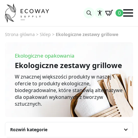
0
Search
for:
Strona główna
>
Sklep
>
Ekologiczne zestawy grillowe
Ekologiczne opakowania
Ekologiczne zestawy grillowe
W znacznej większości produkty w naszej
ofercie to produkty ekologiczne,
biodegradowalne, które stanowią alternatywe
dla opakowań wykonanych z tworzyw
sztucznych.
Rozwiń kategorie