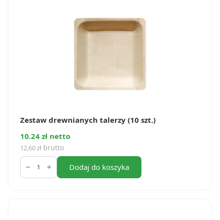
Zestaw drewnianych talerzy (10 szt.)
10.24 zł netto
brutto
12,60
zł
ilość
Zestaw
Dodaj do koszyka
drewnianych
talerzy
(10
szt.)