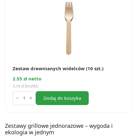
Zestaw drewnianych widelców (10 szt.)
2.55 zł netto
brutto
3,14
zł
ilość
Zestaw
Dodaj do koszyka
drewnianych
widelców
(10
szt.)
Zestawy grillowe jednorazowe – wygoda i
ekologia w jednym