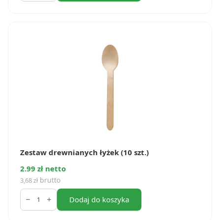
(100
szt.)
Zestaw drewnianych łyżek (10 szt.)
2.99 zł netto
brutto
3,68
zł
ilość
Zestaw
Dodaj do koszyka
drewnianych
łyżek