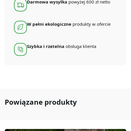
Darmowa wysyłka
powyżej 600 zł netto
1
L
(1
szt.)
W pełni ekologiczne
produkty w ofercie
Szybka i rzetelna
obsługa klienta
Powiązane produkty