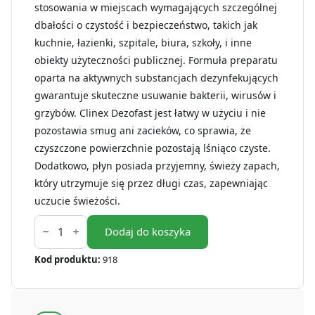
stosowania w miejscach wymagających szczególnej
dbałości o czystość i bezpieczeństwo, takich jak
kuchnie, łazienki, szpitale, biura, szkoły, i inne
obiekty użyteczności publicznej. Formuła preparatu
oparta na aktywnych substancjach dezynfekujących
gwarantuje skuteczne usuwanie bakterii, wirusów i
grzybów. Clinex Dezofast jest łatwy w użyciu i nie
pozostawia smug ani zacieków, co sprawia, że
czyszczone powierzchnie pozostają lśniąco czyste.
Dodatkowo, płyn posiada przyjemny, świeży zapach,
który utrzymuje się przez długi czas, zapewniając
uczucie świeżości.
ilość
CLINEX
Dodaj do koszyka
DezoFast
-
Kod produktu:
918
Płyn
do
mycia
i
dezynfekcjii