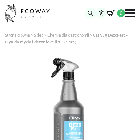
0
Search
for:
Strona główna
>
Sklep
>
Chemia dla gastronomii
>
CLINEX DezoFast –
Płyn do mycia i dezynfekcjii 1 L (1 szt.)