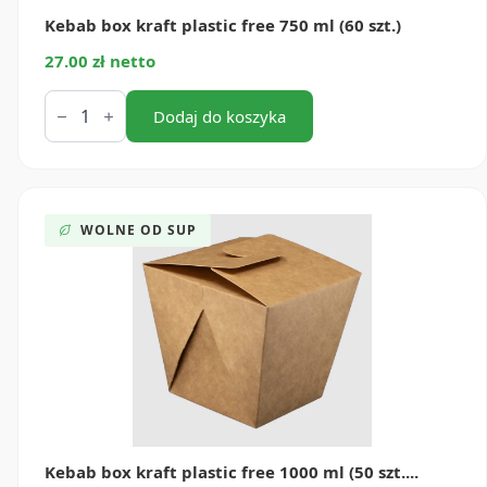
Kebab box kraft plastic free 750 ml (60 szt.)
27.00 zł netto
ilość
Kebab
Dodaj do koszyka
box
kraft
plastic
free
750
ml
WOLNE OD SUP
(60
szt.)
Kebab box kraft plastic free 1000 ml (50 szt....