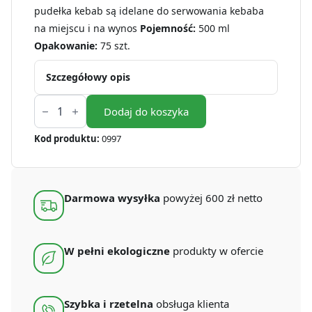
pudełka kebab są idelane do serwowania kebaba
na miejscu i na wynos
Pojemność:
500 ml
Opakowanie:
75 szt.
Szczegółowy opis
ilość
Kebab
Dodaj do koszyka
box
kraft
Kod produktu:
0997
plastic
free
500
ml
(75
Darmowa wysyłka
powyżej 600 zł netto
szt.)
W pełni ekologiczne
produkty w ofercie
Szybka i rzetelna
obsługa klienta