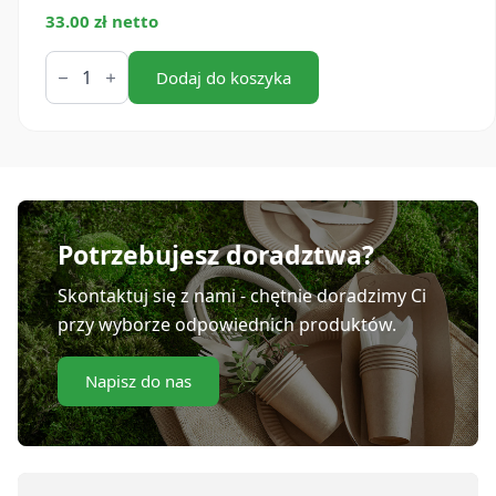
33.00 zł netto
ilość
Kebab
Dodaj do koszyka
box
kraft
plastic
free
1000
ml
(50
szt.)
Potrzebujesz doradztwa?
Skontaktuj się z nami - chętnie doradzimy Ci
przy wyborze odpowiednich produktów.
Napisz do nas