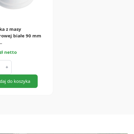
ka z masy
rowej białe 90 mm
..
zł netto
ka
rowej
daj do koszyka