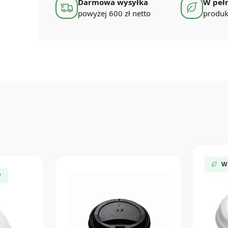
Darmowa wysyłka
W pełn
powyżej 600 zł netto
produk
W
P