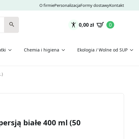
O firmie
Personalizacja
Formy dostawy
Kontakt
0,00
zł
0
tki
Chemia i higiena
Ekologia / Wolne od SUP
.)
ersją białe 400 ml (50