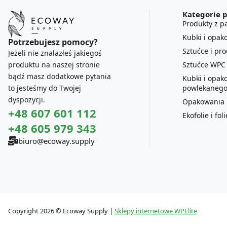
Kategorie 
Produkty z pa
Kubki i opak
Potrzebujesz pomocy?
Sztućce i pr
Jeżeli nie znalazłeś jakiegoś
Sztućce WPC
produktu na naszej stronie
bądź masz dodatkowe pytania
Kubki i opak
powlekanego
to jesteśmy do Twojej
dyspozycji.
Opakowania P
+48 607 601 112
Ekofolie i fo
+48 605 979 343
biuro@ecoway.supply
Copyright 2026 © Ecoway Supply |
Sklepy internetowe WPElite