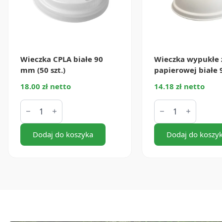
Wieczka CPLA białe 90
Wieczka wypukłe 
mm (50 szt.)
papierowej białe 90
18.00 zł netto
14.18 zł netto
ilość
ilość
Wieczka
Wieczka
CPLA
wypukłe
białe
z
90
Dodaj do koszyka
masy
Dodaj do koszy
mm
papierowej
(50
białe
szt.)
90
mm
(50
szt.)