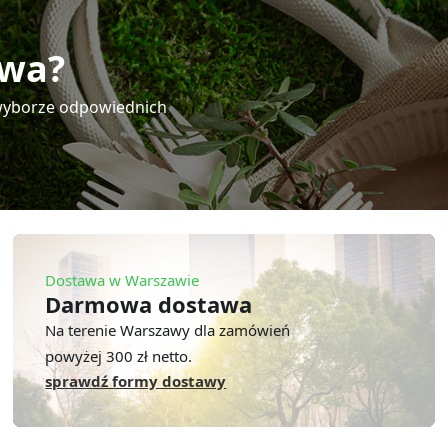
twa?
y wyborze odpowiednich
Dostawa w Warszawie
Darmowa dostawa
Na terenie Warszawy dla zamówień
powyżej 300 zł netto.
sprawdź formy dostawy