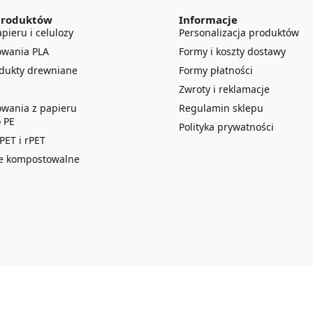
produktów
Informacje
pieru i celulozy
Personalizacja produktów
owania PLA
Formy i koszty dostawy
odukty drewniane
Formy płatności
Zwroty i reklamacje
owania z papieru
Regulamin sklepu
 PE
Polityka prywatności
ET i rPET
lie kompostowalne