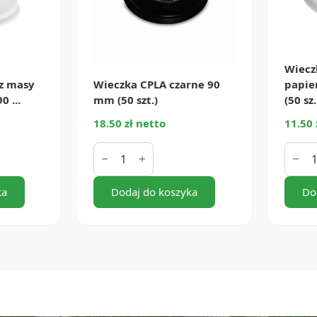
Wiecz
z masy
Wieczka CPLA czarne 90
papie
 ...
mm (50 szt.)
(50 sz.
18.50 zł netto
11.50 
ilość
ilość
Wieczka
Wiecz
CPLA
z
czarne
masy
ka
90
Dodaj do koszyka
papie
Do
mm
białe
(50
90
szt.)
mm
(50
szt.)