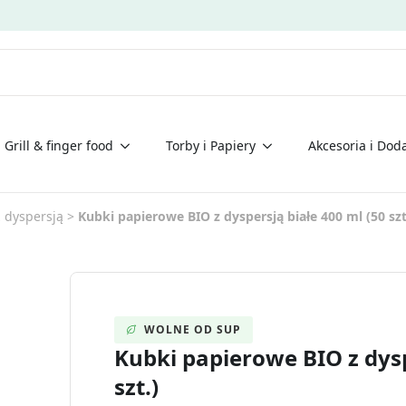
Grill & finger food
Torby i Papiery
Akcesoria i Doda
 dyspersją
>
Kubki papierowe BIO z dyspersją białe 400 ml (50 szt
WOLNE OD SUP
Kubki papierowe BIO z dysp
szt.)