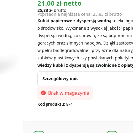
21.00 zł netto
25,83
zł
brutto
Poprzednia najniższa cena:
25,83
zł
brutto
Kubki papierowe z dyspersją wodną
to ekologi
o środowisko. Wykonane z wysokiej jakości papi
dyspersją wodną, co sprawia, że są odporne na 
gorących oraz zimnych napojów. Dzięki zastosow
w pełni biodegradowalne i przyjazne dla natury
kubków plastikowych czy powlekanych polietyl
wiedzy kubki z dyspersją są zwolnione z opłat
Szczegółowy opis
Brak w magazynie
Kod produktu:
874