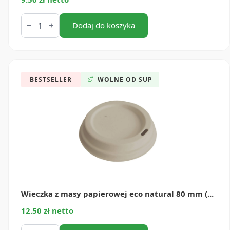
ilość
Wieczka
Dodaj do koszyka
z
masy
papierowej
białe
80
mm
BESTSELLER
WOLNE OD SUP
(50
szt)
Wieczka z masy papierowej eco natural 80 mm (...
12.50 zł netto
ilość