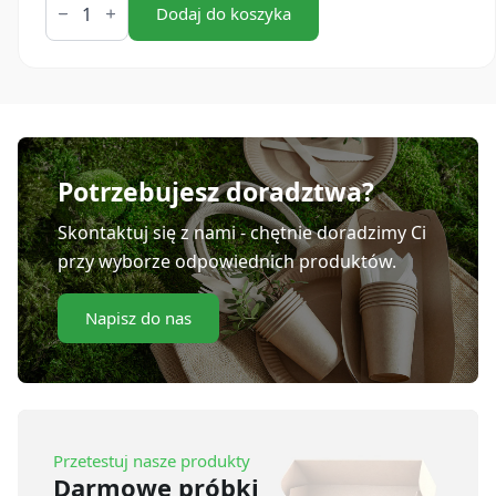
Wieczka
Dodaj do koszyka
z
masy
papierowej
eco
natural
80
mm
(50
szt.)
Potrzebujesz doradztwa?
Skontaktuj się z nami - chętnie doradzimy Ci
przy wyborze odpowiednich produktów.
Napisz do nas
Przetestuj nasze produkty
Darmowe próbki