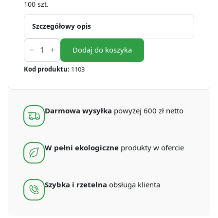
100 szt.
Szczegółowy opis
ilość
Kubki
Dodaj do koszyka
papierowe
z
Kod produktu:
1103
dyspersją
kraft
200/250
ml
(100
Darmowa wysyłka
powyżej 600 zł netto
szt.)
W pełni ekologiczne
produkty w ofercie
Szybka i rzetelna
obsługa klienta