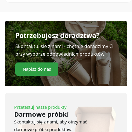
drewnianego
WPC
18
cm
(100
szt.)
Potrzebujesz doradztwa?
Skontaktuj się z nami - chętnie doradzimy Ci
przy wyborze odpowiednich produktów.
Napisz do nas
Przetestuj nasze produkty
Darmowe próbki
Skontaktuj się z nami, aby otrzymać
darmowe próbki produktów.