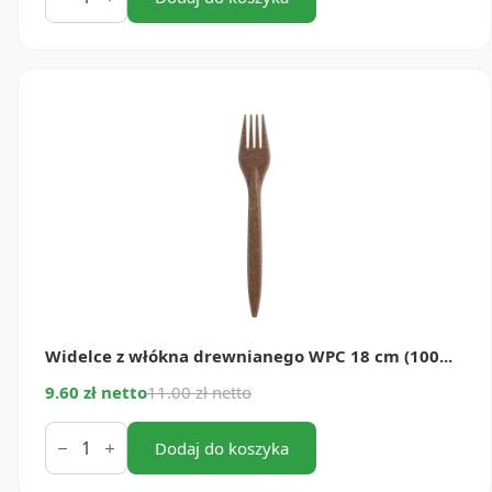
z
włókna
drewnianego
WPC
18
cm
(100
szt.)
Widelce z włókna drewnianego WPC 18 cm (100...
9.60 zł netto
11.00 zł netto
ilość
Widelce
Dodaj do koszyka
z
włókna