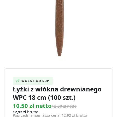
WOLNE OD SUP
Łyżki z włókna drewnianego
WPC 18 cm (100 szt.)
10.50 zł netto
12.00 zł netto
12,92
zł
brutto
Poprzednia najniższa cena:
12,92
zł
brutto