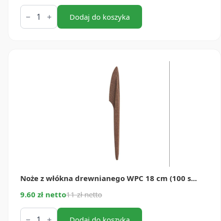
ilość
Łyżeczki
Dodaj do koszyka
z
wlókna
drewnianego
WPC
(100
szt.)
Noże z włókna drewnianego WPC 18 cm (100 s...
9.60 zł netto
11 zł netto
ilość
Noże
Dodaj do koszyka