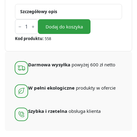
Szczegółowy opis
ilość
Łyżki
Dodaj do koszyka
z
włókna
Kod produktu:
558
drewnianego
WPC
18
cm
(100
Darmowa wysyłka
powyżej 600 zł netto
szt.)
W pełni ekologiczne
produkty w ofercie
Szybka i rzetelna
obsługa klienta