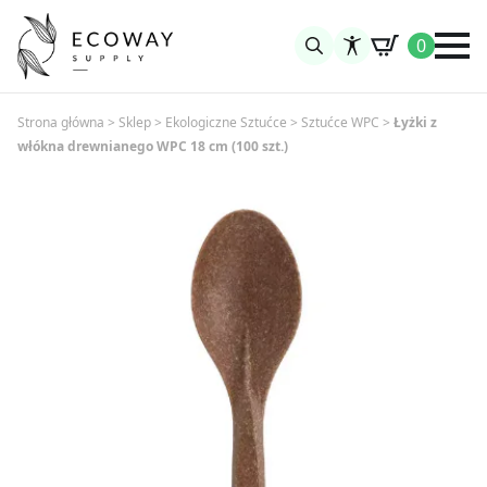
0
Search
for:
Strona główna
>
Sklep
>
Ekologiczne Sztućce
>
Sztućce WPC
>
Łyżki z
włókna drewnianego WPC 18 cm (100 szt.)