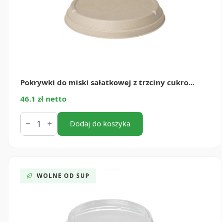
Pokrywki do miski sałatkowej z trzciny cukro...
46.1 zł netto
ilość
Pokrywki
Dodaj do koszyka
do
miski
sałatkowej
z
trzciny
cukrowej
WOLNE OD SUP
212x37
mm
[19.4
cm]
(40
szt.)