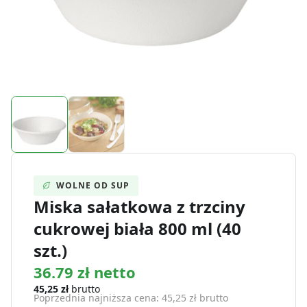
WOLNE OD SUP
Miska sałatkowa z trzciny
cukrowej biała 800 ml (40
szt.)
36.79 zł netto
45,25
zł
brutto
Poprzednia najniższa cena:
45,25
zł
brutto