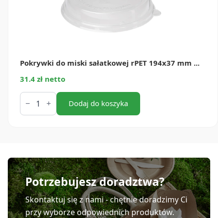
Pokrywki do miski sałatkowej rPET 194x37 mm ...
31.4 zł netto
ilość
Pokrywki
Dodaj do koszyka
do
miski
sałatkowej
rPET
194x37
mm
(40
szt.)
Potrzebujesz doradztwa?
Skontaktuj się z nami - chętnie doradzimy Ci
przy wyborze odpowiednich produktów.