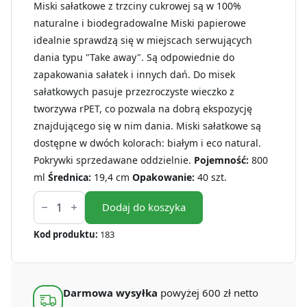
Miski sałatkowe z trzciny cukrowej są w 100%
naturalne i biodegradowalne Miski papierowe
idealnie sprawdzą się w miejscach serwujących
dania typu "Take away". Są odpowiednie do
zapakowania sałatek i innych dań. Do misek
sałatkowych pasuje przezroczyste wieczko z
tworzywa rPET, co pozwala na dobrą ekspozycję
znajdującego się w nim dania. Miski sałatkowe są
dostępne w dwóch kolorach: białym i eco natural.
Pokrywki sprzedawane oddzielnie.
Pojemność:
800
ml
Średnica:
19,4 cm
Opakowanie:
40 szt.
ilość
Miska
Dodaj do koszyka
sałatkowa
z
Kod produktu:
183
trzciny
cukrowej
biała
800
ml
Darmowa wysyłka
powyżej 600 zł netto
(40
szt.)