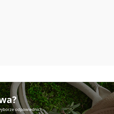
twa?
y wyborze odpowiednich