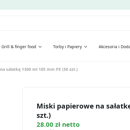
Grill & finger food
Torby i Papiery
Akcesoria i Doda
na sałatkę 1300 ml 185 mm PE (50 szt.)
Miski papierowe na sałatk
szt.)
28.00 zł netto