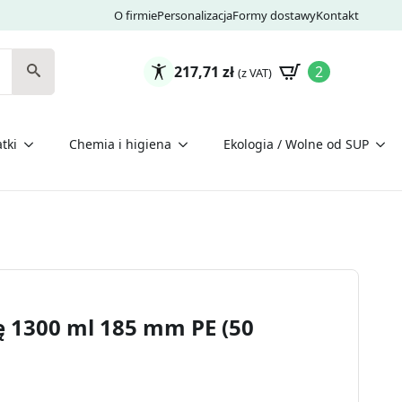
O firmie
Personalizacja
Formy dostawy
Kontakt
217,71
zł
2
(z VAT)
tki
Chemia i higiena
Ekologia / Wolne od SUP
ę 1300 ml 185 mm PE (50