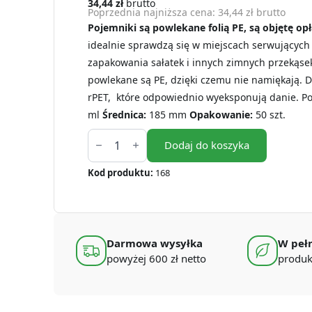
34,44
zł
brutto
Poprzednia najniższa cena:
34,44
zł
brutto
Pojemniki są powlekane folią PE, są objętę op
idealnie sprawdzą się w miejscach serwujących
zapakowania sałatek i innych zimnych przekąsek.
powlekane są PE, dzięki czemu nie namiękają. D
rPET, które odpowiednio wyeksponują danie. P
ml
Średnica:
185 mm
Opakowanie:
50 szt.
ilość
Miski
Dodaj do koszyka
papierowe
na
Kod produktu:
168
sałatkę
1300
ml
185
mm
PE
Darmowa wysyłka
W pełn
(50
szt.)
powyżej 600 zł netto
produk