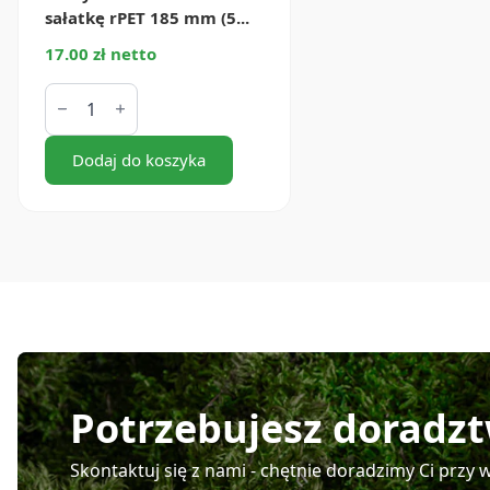
sałatkę rPET 185 mm (5...
17.00 zł netto
ilość
Pokrywki
do
miski
na
Dodaj do koszyka
sałatkę
rPET
185
mm
(50
szt.)
Potrzebujesz doradz
Skontaktuj się z nami - chętnie doradzimy Ci prz