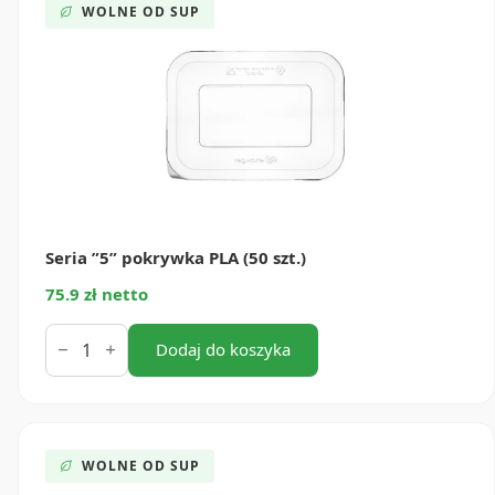
(50
WOLNE OD SUP
szt.)
Seria ”5” pokrywka PLA (50 szt.)
75.9 zł netto
ilość
Seria
Dodaj do koszyka
”5”
pokrywka
PLA
(50
szt.)
WOLNE OD SUP