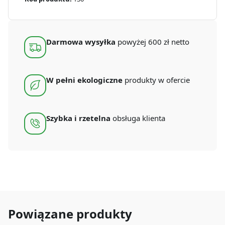
cukrowej
1200
ml
Seria
”5”
Darmowa wysyłka
powyżej 600 zł netto
(50
szt.)
W pełni ekologiczne
produkty w ofercie
Szybka i rzetelna
obsługa klienta
Powiązane produkty