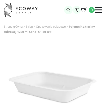
0
Search
for:
Strona główna
>
Sklep
>
Opakowania obiadowe
>
Pojemnik z trzciny
cukrowej 1200 ml Seria ”5” (50 szt.)