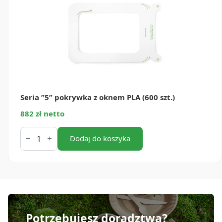
Seria ”5” pokrywka z oknem PLA (600 szt.)
882 zł netto
ilość
Seria
Dodaj do koszyka
”5”
pokrywka
z
oknem
PLA
(600
szt.)
Potrzebujesz doradztwa?