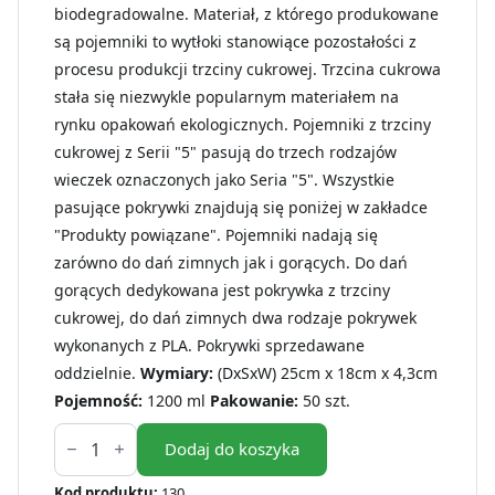
biodegradowalne. Materiał, z którego produkowane
są pojemniki to wytłoki stanowiące pozostałości z
procesu produkcji trzciny cukrowej. Trzcina cukrowa
stała się niezwykle popularnym materiałem na
rynku opakowań ekologicznych. Pojemniki z trzciny
cukrowej z Serii "5" pasują do trzech rodzajów
wieczek oznaczonych jako Seria "5". Wszystkie
pasujące pokrywki znajdują się poniżej w zakładce
"Produkty powiązane". Pojemniki nadają się
zarówno do dań zimnych jak i gorących. Do dań
gorących dedykowana jest pokrywka z trzciny
cukrowej, do dań zimnych dwa rodzaje pokrywek
wykonanych z PLA. Pokrywki sprzedawane
oddzielnie.
Wymiary:
(DxSxW) 25cm x 18cm x 4,3cm
Pojemność:
1200 ml
Pakowanie:
50 szt.
ilość
Pojemnik
Dodaj do koszyka
z
trzciny
Kod produktu:
130