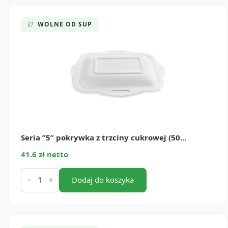
WOLNE OD SUP
Seria ”5” pokrywka z trzciny cukrowej (50...
41.6 zł netto
ilość
Seria
Dodaj do koszyka
”5”
pokrywka
z
trzciny
cukrowej