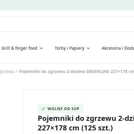
Grill & finger food
Torby i Papiery
Akcesoria i Doda
zgrzewu
>
Pojemniki do zgrzewu 2-dzielne GREENLINE 227×178 cm 
WOLNE OD SUP
Pojemniki do zgrzewu 2-d
227×178 cm (125 szt.)