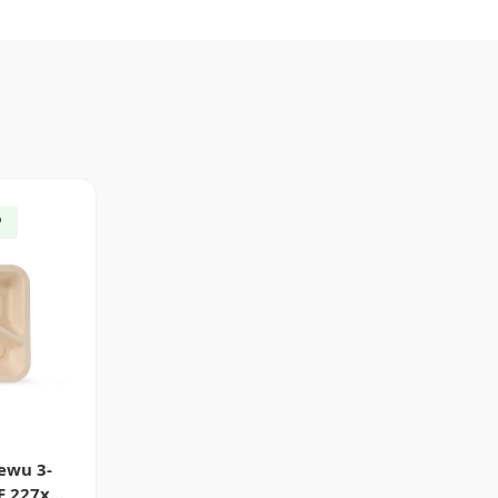
P
ewu 3-
 227x...