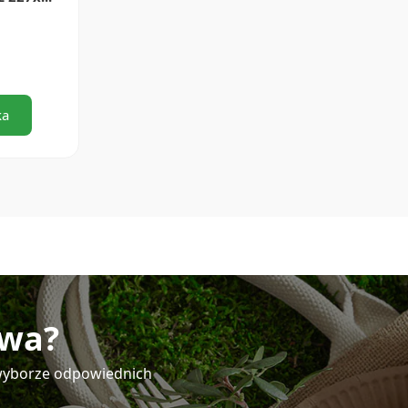
ka
twa?
y wyborze odpowiednich