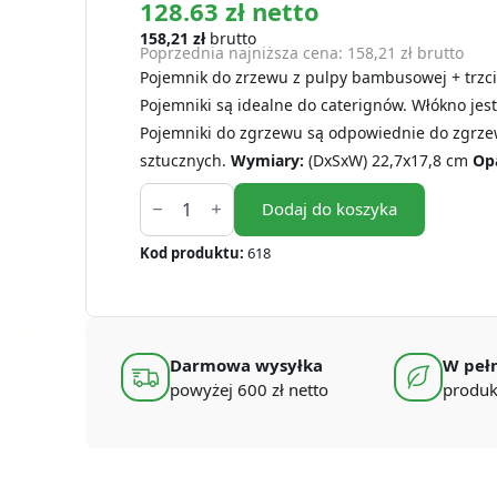
128.63 zł netto
158,21
zł
brutto
Poprzednia najniższa cena:
158,21
zł
brutto
Pojemnik do zrzewu z pulpy bambusowej + trzci
Pojemniki są idealne do caterignów. Włókno jes
Pojemniki do zgrzewu są odpowiednie do zgrzew
sztucznych.
Wymiary:
(DxSxW) 22,7x17,8 cm
Op
ilość
Pojemniki
Dodaj do koszyka
do
zgrzewu
Kod produktu:
618
2-
dzielne
GREENLINE
227x178
cm
(125
Darmowa wysyłka
W pełn
szt.)
powyżej 600 zł netto
produk