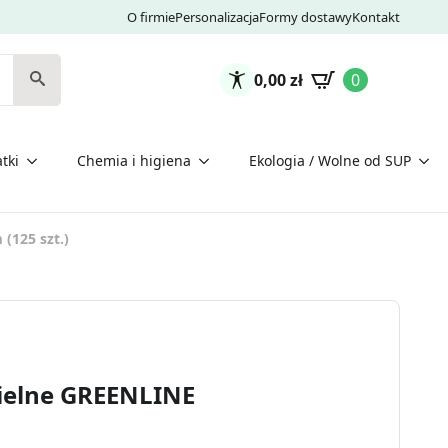
O firmie
Personalizacja
Formy dostawy
Kontakt
0,00
zł
0
tki
Chemia i higiena
Ekologia / Wolne od SUP
(125 szt.)
zielne GREENLINE