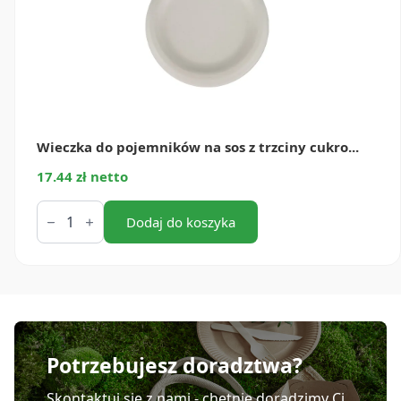
Wieczka do pojemników na sos z trzciny cukro...
17.44 zł netto
ilość
Wieczka
Dodaj do koszyka
do
pojemników
na
sos
z
trzciny
cukrowej
60
ml
Potrzebujesz doradztwa?
(100
szt.)
Skontaktuj się z nami - chętnie doradzimy Ci