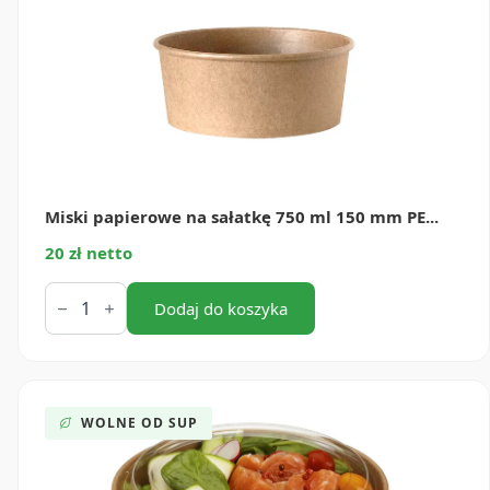
(50
szt.)
Miski papierowe na sałatkę 750 ml 150 mm PE...
20 zł netto
ilość
Miski
Dodaj do koszyka
papierowe
na
sałatkę
750
ml
150
WOLNE OD SUP
mm
PE
(50
szt.)