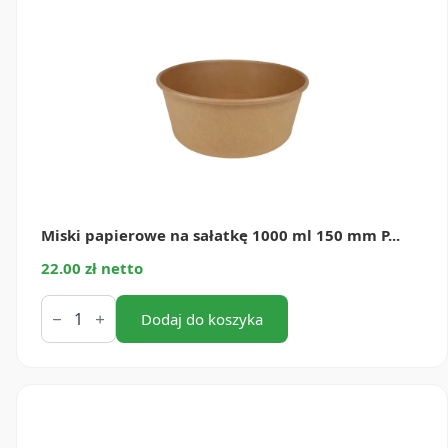
150
mm
PE
(50
szt.)
Miski papierowe na sałatkę 1000 ml 150 mm P...
22.00 zł netto
ilość
Miski
Dodaj do koszyka
papierowe
na
sałatkę
1000
ml
150
mm
PE