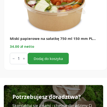
Miski papierowe na sałatkę 750 ml 150 mm PL...
34.00 zł netto
ilość
Miski
Dodaj do koszyka
papierowe
na
sałatkę
750
ml
150
mm
PLASTIC
FREE
Potrzebujesz doradztwa?
(50
szt.)
Skontaktuj się z nami - chętnie doradzimy Ci