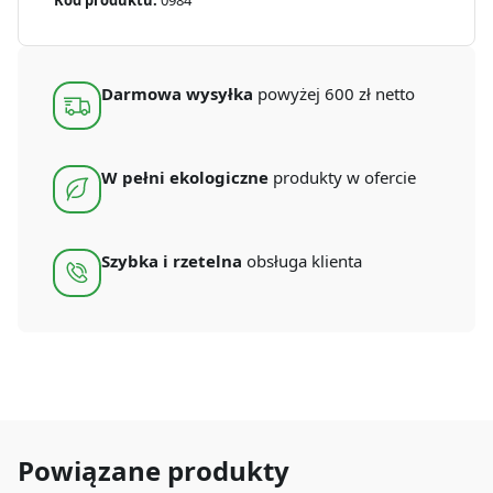
Kod produktu:
0984
na
sałatkę
PP
150
mm
Darmowa wysyłka
powyżej 600 zł netto
(50
szt.)
W pełni ekologiczne
produkty w ofercie
Szybka i rzetelna
obsługa klienta
Powiązane produkty