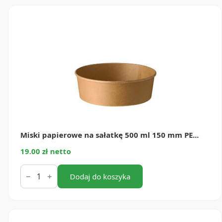
Miski papierowe na sałatkę 500 ml 150 mm PE...
19.00 zł netto
ilość
Miski
Dodaj do koszyka
papierowe
na
sałatkę
500
ml