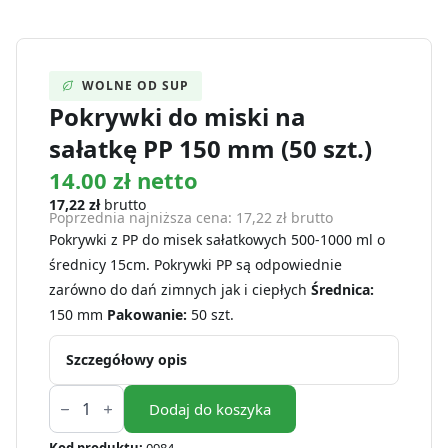
WOLNE OD SUP
Pokrywki do miski na
sałatkę PP 150 mm (50 szt.)
14.00 zł netto
17,22
zł
brutto
Poprzednia najniższa cena:
17,22
zł
brutto
Pokrywki z PP do misek sałatkowych 500-1000 ml o
średnicy 15cm. Pokrywki PP są odpowiednie
zarówno do dań zimnych jak i ciepłych
Średnica:
150 mm
Pakowanie:
50 szt.
Szczegółowy opis
ilość
Pokrywki
Dodaj do koszyka
do
miski