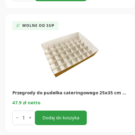
pudełka
cateringowego
25x35
cm (50 szt.)
WOLNE OD SUP
Przegrody do pudełka cateringowego 25x35 cm ...
47.9 zł netto
ilość
Przegrody
Dodaj do koszyka
do
pudełka
cateringowego