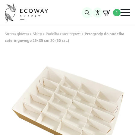
1
Search
for:
Strona główna
>
Sklep
>
Pudełka cateringowe
>
Przegrody do pudełka
cateringowego 25×35 cm 20 (50 szt.)