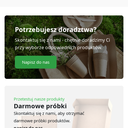
25x35
cm
35
(50
szt.)
Potrzebujesz doradztwa?
Skontaktuj się z nami - chętnie doradzimy Ci
przy wyborze odpowiednich produktów.
Napisz do nas
Przetestuj nasze produkty
Darmowe próbki
Skontaktuj się z nami, aby otrzymać
darmowe próbki produktów.
napisz do nas