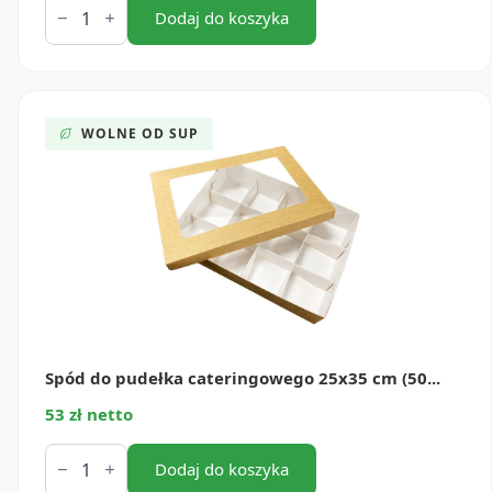
Pokrywka
Dodaj do koszyka
do
pudełka
cateringowego
okno
25x35
cm
WOLNE OD SUP
(50
szt.)
Spód do pudełka cateringowego 25x35 cm (50...
53 zł netto
ilość
Spód
Dodaj do koszyka
do