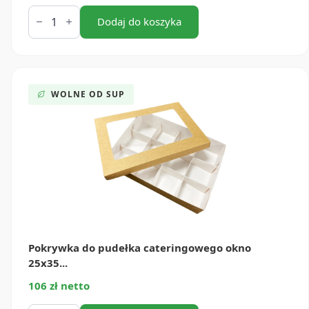
ilość
Przegrody
Dodaj do koszyka
do
pudełka
cateringowego
25x35
cm
12
WOLNE OD SUP
(50
szt.)
Pokrywka do pudełka cateringowego okno
25x35...
106 zł netto
ilość