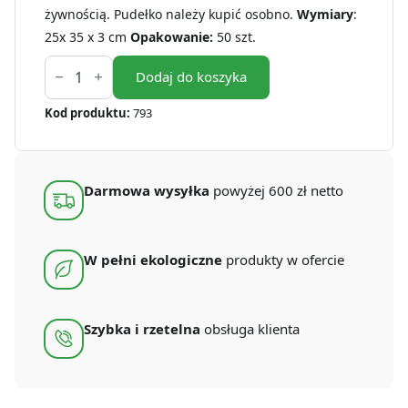
żywnością. Pudełko należy kupić osobno.
Wymiary
:
25x 35 x 3 cm
Opakowanie:
50 szt.
ilość
Przegrody
Dodaj do koszyka
do
pudełka
Kod produktu:
793
cateringowego
25x35
cm
20
(50
Darmowa wysyłka
powyżej 600 zł netto
szt.)
W pełni ekologiczne
produkty w ofercie
Szybka i rzetelna
obsługa klienta