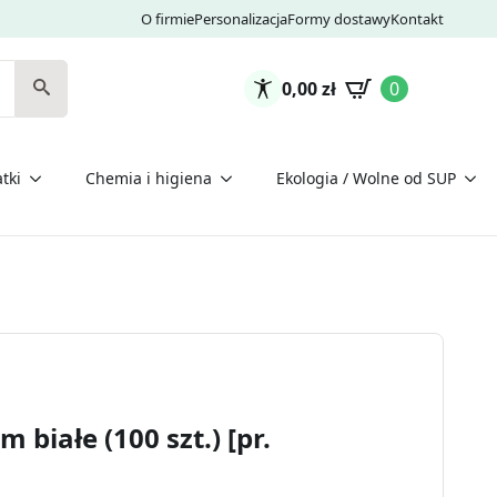
O firmie
Personalizacja
Formy dostawy
Kontakt
0,00
zł
0
tki
Chemia i higiena
Ekologia / Wolne od SUP
 białe (100 szt.) [pr.