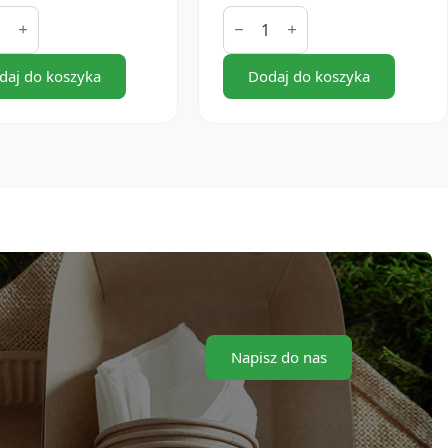
ilość
ka
Pudełka
na
pizze
x4
daj do koszyka
32x32x4
Dodaj do koszyka
cm
szare
ze
(100
szt.)
[pr.
rogi]
Napisz do nas