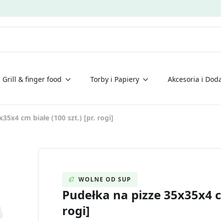
Grill & finger food
Torby i Papiery
Akcesoria i Doda
35x4 cm białe (100 szt.) [pr. rogi]
WOLNE OD SUP
Pudełka na pizze 35x35x4 cm
rogi]