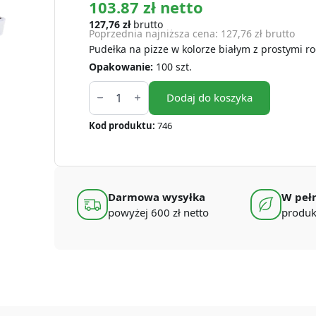
103.87 zł netto
127,76
zł
brutto
Poprzednia najniższa cena:
127,76
zł
brutto
Pudełka na pizze w kolorze białym z prostymi r
Opakowanie:
100 szt.
ilość
Pudełka
Dodaj do koszyka
na
pizze
Kod produktu:
746
35x35x4
cm
białe
(100
szt.)
[pr.
Darmowa wysyłka
W pełn
rogi]
powyżej 600 zł netto
produk