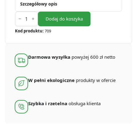
Szczegółowy opis
ilość
Pudełko
Dodaj do koszyka
na
ciasto
Kod produktu:
709
28x28x13
cm
[bez
okna]
(50
Darmowa wysyłka
powyżej 600 zł netto
szt.)
W pełni ekologiczne
produkty w ofercie
Szybka i rzetelna
obsługa klienta