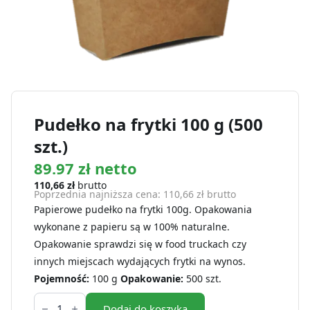
Pudełko na frytki 100 g (500
szt.)
89.97 zł netto
110,66
zł
brutto
Poprzednia najniższa cena:
110,66
zł
brutto
Papierowe pudełko na frytki 100g. Opakowania
wykonane z papieru są w 100% naturalne.
Opakowanie sprawdzi się w food truckach czy
innych miejscach wydających frytki na wynos.
Pojemność:
100 g
Opakowanie:
500 szt.
ilość
Pudełko
Dodaj do koszyka