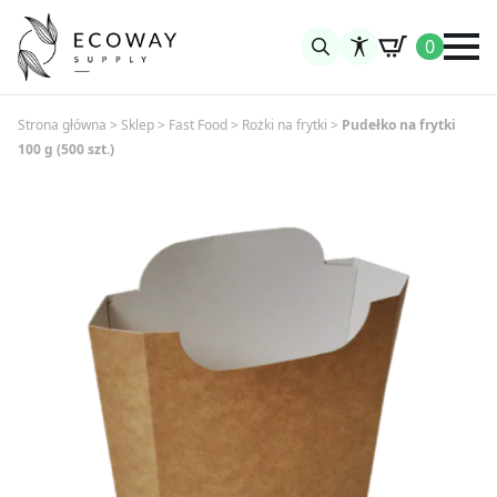
0
Search
for:
Strona główna
>
Sklep
>
Fast Food
>
Rożki na frytki
>
Pudełko na frytki
100 g (500 szt.)