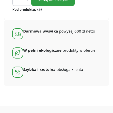
na
frytki
Kod produktu:
416
100
g
(500
szt.)
Darmowa wysyłka
powyżej 600 zł netto
W pełni ekologiczne
produkty w ofercie
Szybka i rzetelna
obsługa klienta