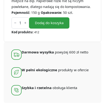
miejsce na dip. Papierowe rożki nie są niczym
powlekane, dlatego nadają się do kompostowania.
Pojemność:
150 g
Opakowanie:
50 szt.
ilość
Rożki
Dodaj do koszyka
na
frytki
Kod produktu:
412
średnie
+
DIP
150g
(50
Darmowa wysyłka
powyżej 600 zł netto
szt.)
W pełni ekologiczne
produkty w ofercie
Szybka i rzetelna
obsługa klienta