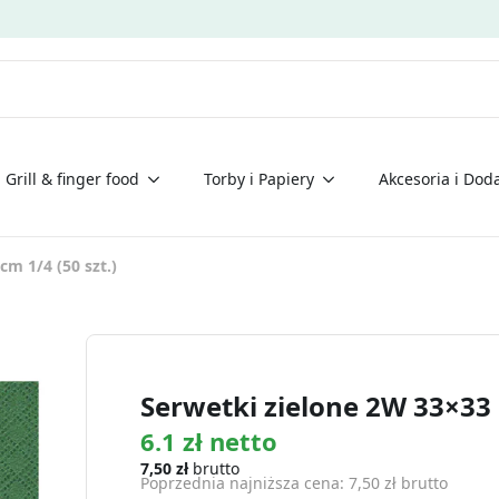
Grill & finger food
Torby i Papiery
Akcesoria i Doda
cm 1/4 (50 szt.)
Serwetki zielone 2W 33×33 c
6.1 zł netto
7,50
zł
brutto
Poprzednia najniższa cena:
7,50
zł
brutto