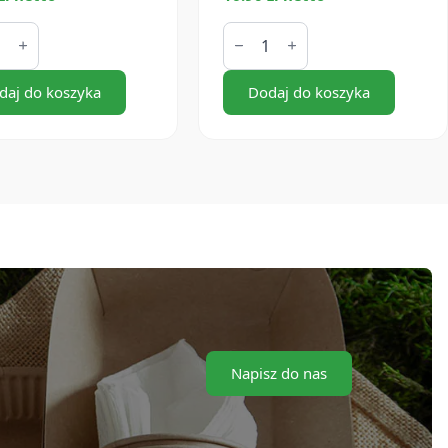
ilość
tki
Serwetki
białe
al
1W
daj do koszyka
33x33
Dodaj do koszyka
cm
(400
szt.)
Napisz do nas