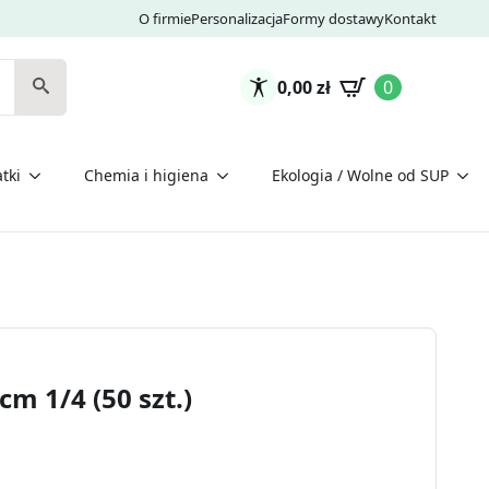
O firmie
Personalizacja
Formy dostawy
Kontakt
0,00
zł
0
tki
Chemia i higiena
Ekologia / Wolne od SUP
m 1/4 (50 szt.)