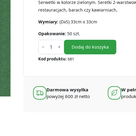
Serwetki w kolorze zielonym. Seretki 2-warstwo
restauracjach, barach czy kawiarniach,
Wymiary:
(DxS) 33cm x 33cm
Opakowanie:
50 szt.
ilość
Serwetki
Dodaj do koszyka
zielone
2W
Kod produktu:
681
33x33
cm
1/4
(50
szt.)
Darmowa wysyłka
W pełn
powyżej 600 zł netto
produk