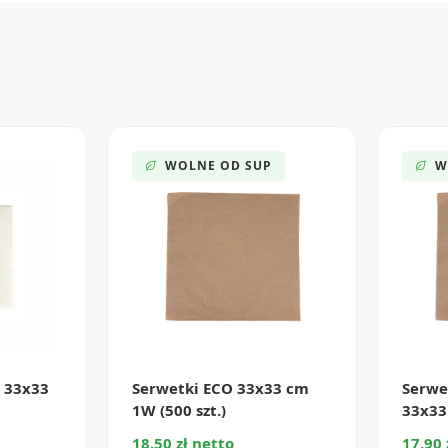
WOLNE OD SUP
W
W 33x33
Serwetki ECO 33x33 cm
Serwe
1W (500 szt.)
33x33 
18.50 zł netto
17.90 