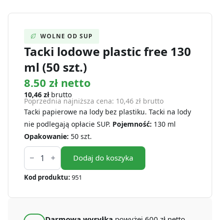
WOLNE OD SUP
Tacki lodowe plastic free 130
ml (50 szt.)
8.50 zł netto
10,46
zł
brutto
Poprzednia najniższa cena:
10,46
zł
brutto
Tacki papierowe na lody bez plastiku. Tacki na lody
nie podlegają opłacie SUP.
Pojemność:
130 ml
Opakowanie:
50 szt.
ilość
Tacki
Dodaj do koszyka
lodowe
plastic
Kod produktu:
951
free
130
ml
(50
szt.)
Darmowa wysyłka
powyżej 600 zł netto