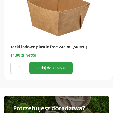
Tacki lodowe plastic free 245 ml (50 szt.)
11.00 zł netto
ilość
Tacki
Dodaj do koszyka
lodowe
plastic
free
245
ml
(50
szt.)
Potrzebujesz doradztwa?