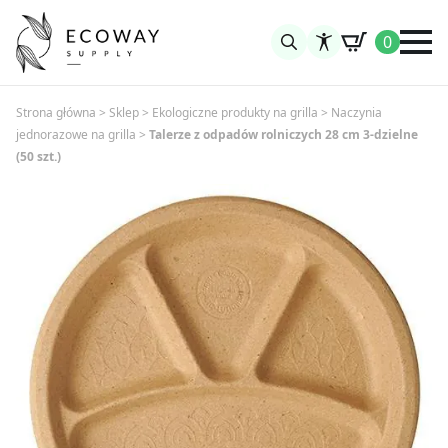
0
Search
for:
Strona główna
>
Sklep
>
Ekologiczne produkty na grilla
>
Naczynia
jednorazowe na grilla
>
Talerze z odpadów rolniczych 28 cm 3-dzielne
(50 szt.)