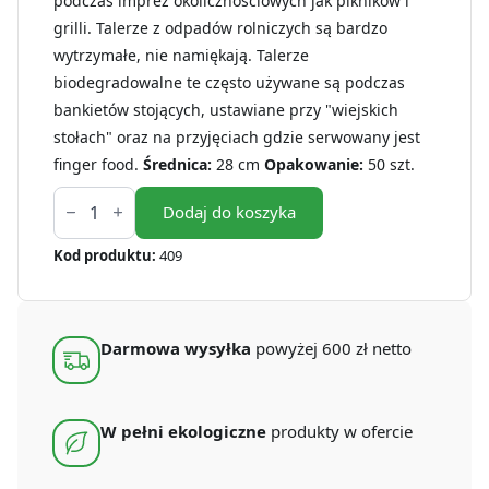
podczas imprez okolicznościowych jak pikników i
grilli. Talerze z odpadów rolniczych są bardzo
wytrzymałe, nie namiękają. Talerze
biodegradowalne te często używane są podczas
bankietów stojących, ustawiane przy "wiejskich
stołach" oraz na przyjęciach gdzie serwowany jest
finger food.
Średnica:
28 cm
Opakowanie:
50 szt.
ilość
Talerze
Dodaj do koszyka
z
odpadów
Kod produktu:
409
rolniczych
28
cm
3-
dzielne
Darmowa wysyłka
powyżej 600 zł netto
(50
szt.)
W pełni ekologiczne
produkty w ofercie