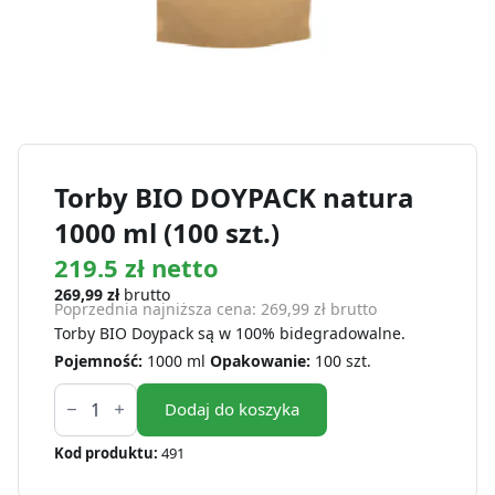
Torby BIO DOYPACK natura
1000 ml (100 szt.)
219.5 zł netto
269,99
zł
brutto
Poprzednia najniższa cena:
269,99
zł
brutto
Torby BIO Doypack są w 100% bidegradowalne.
Pojemność:
1000 ml
Opakowanie:
100 szt.
ilość
Torby
Dodaj do koszyka
BIO
DOYPACK
Kod produktu:
491
natura
1000