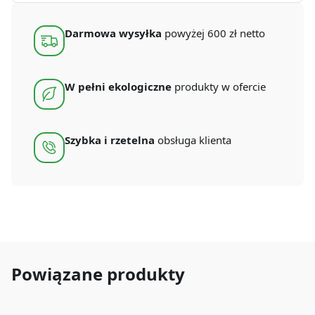
ml
(100
szt.)
Darmowa wysyłka
powyżej 600 zł netto
W pełni ekologiczne
produkty w ofercie
Szybka i rzetelna
obsługa klienta
Powiązane produkty