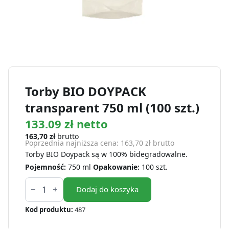
Torby BIO DOYPACK
transparent 750 ml (100 szt.)
133.09 zł netto
163,70
zł
brutto
Poprzednia najniższa cena:
163,70
zł
brutto
Torby BIO Doypack są w 100% bidegradowalne.
Pojemność:
750 ml
Opakowanie:
100 szt.
ilość
Torby
Dodaj do koszyka
BIO
DOYPACK
Kod produktu:
487
transparent
750