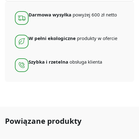
ml
(100
szt.)
Darmowa wysyłka
powyżej 600 zł netto
W pełni ekologiczne
produkty w ofercie
Szybka i rzetelna
obsługa klienta
Powiązane produkty