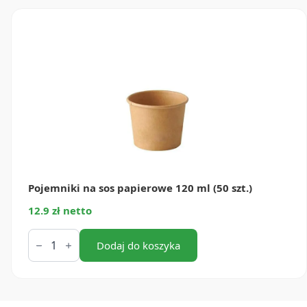
45
ml
(50
szt.)
Pojemniki na sos papierowe 120 ml (50 szt.)
12.9 zł netto
ilość
Pojemniki
Dodaj do koszyka
na
sos
papierowe
120
ml