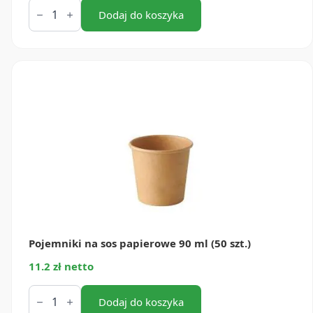
ilość
Pojemniki
Dodaj do koszyka
na
sos
papierowe
60
ml
(50
szt.)
Pojemniki na sos papierowe 90 ml (50 szt.)
11.2 zł netto
ilość
Pojemniki
Dodaj do koszyka
na