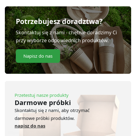
(50
szt.)
Potrzebujesz doradztwa?
Skontaktuj się z nami - chętnie doradzimy Ci
przy wyborze odpowiednich produktów.
Napisz do nas
Przetestuj nasze produkty
Darmowe próbki
Skontaktuj się z nami, aby otrzymać
darmowe próbki produktów.
napisz do nas