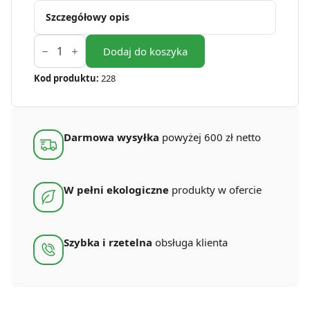
Szczegółowy opis
ilość
Wieczko
Dodaj do koszyka
do
pojemnika
Kod produktu:
228
na
sos
z
PLA
[60
Darmowa wysyłka
powyżej 600 zł netto
mm]
(50
szt.)
W pełni ekologiczne
produkty w ofercie
Szybka i rzetelna
obsługa klienta