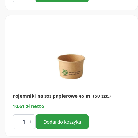
sos
papierowe
90
ml
(50
szt.)
Pojemniki na sos papierowe 45 ml (50 szt.)
10.61 zł netto
ilość
Pojemniki
Dodaj do koszyka
na
sos
papierowe