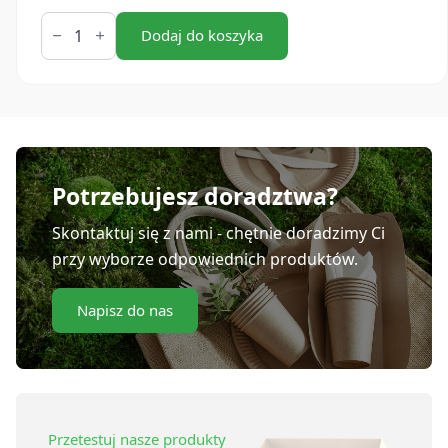
ilość
Miseczka
Dodaj do koszyka
COPPA
biała
500
ml
(50
szt.)
Potrzebujesz doradztwa?
Skontaktuj się z nami - chętnie doradzimy Ci
przy wyborze odpowiednich produktów.
Napisz do nas
Przetestuj nasze produkty