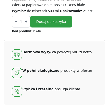
Wieczka papierowe do miseczek COPPA białe
Wymiar:
do miseczek 500 ml
Opakowanie:
21 szt.
ilość
Wieczko
Dodaj do koszyka
papierowe
do
Kod produktu:
249
miseczki
COPPA
białe
500
ml
Darmowa wysyłka
powyżej 600 zł netto
(21
szt.)
W pełni ekologiczne
produkty w ofercie
Szybka i rzetelna
obsługa klienta