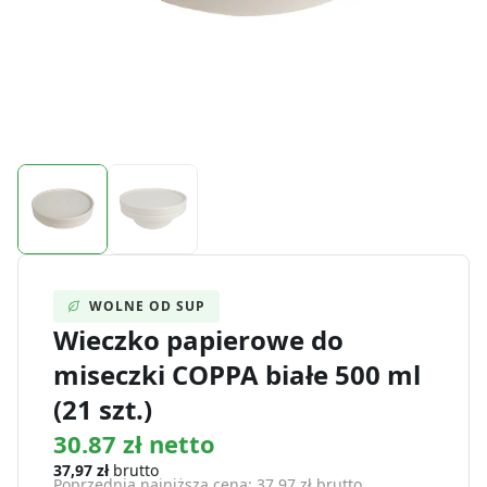
WOLNE OD SUP
Wieczko papierowe do
miseczki COPPA białe 500 ml
(21 szt.)
30.87 zł netto
37,97
zł
brutto
Poprzednia najniższa cena:
37,97
zł
brutto