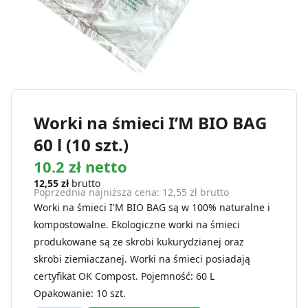
Worki na śmieci I’M BIO BAG
60 l (10 szt.)
10.2 zł netto
12,55
zł
brutto
Poprzednia najniższa cena:
12,55
zł
brutto
Worki na śmieci I'M BIO BAG są w 100% naturalne i
kompostowalne. Ekologiczne worki na śmieci
produkowane są ze skrobi kukurydzianej oraz
skrobi ziemiaczanej. Worki na śmieci posiadają
certyfikat OK Compost. Pojemność: 60 L
Opakowanie: 10 szt.