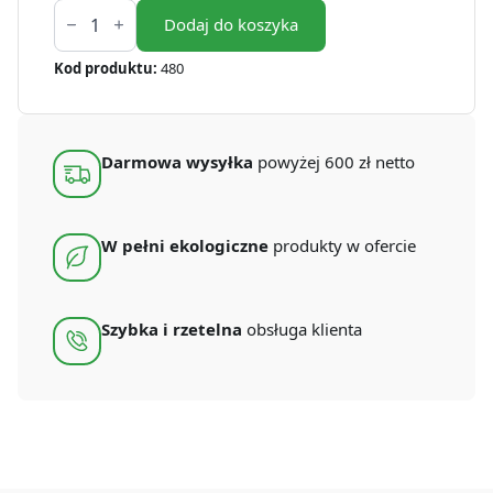
ilość
Worki
Dodaj do koszyka
na
śmieci
Kod produktu:
480
I'M
BIO
BAG
60
l
Darmowa wysyłka
powyżej 600 zł netto
(10
szt.)
W pełni ekologiczne
produkty w ofercie
Szybka i rzetelna
obsługa klienta