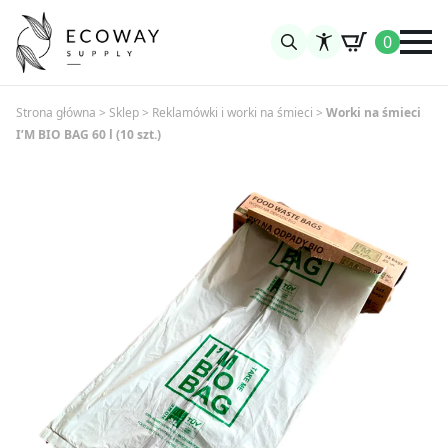
0
Search
for:
Strona główna
>
Sklep
>
Reklamówki i worki na śmieci
>
Worki na śmieci
I’M BIO BAG 60 l (10 szt.)