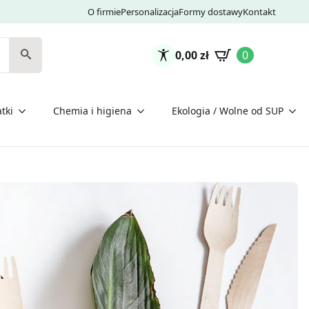
O firmie
Personalizacja
Formy dostawy
Kontakt
0,00
zł
0
tki
Chemia i higiena
Ekologia / Wolne od SUP