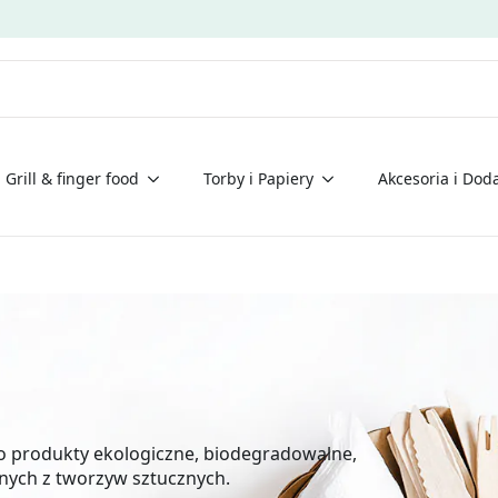
Grill & finger food
Torby i Papiery
Akcesoria i Doda
to produkty ekologiczne, biodegradowalne,
nych z tworzyw sztucznych.