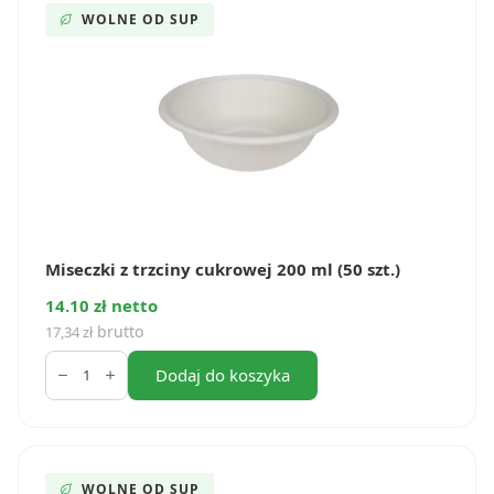
(50
WOLNE OD SUP
szt.)
Miseczki z trzciny cukrowej 200 ml (50 szt.)
14.10 zł netto
brutto
17,34
zł
ilość
Miseczki
Dodaj do koszyka
z
trzciny
cukrowej
200
ml
(50
WOLNE OD SUP