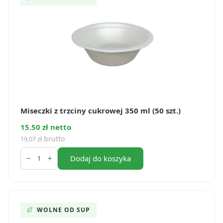
szt.)
Miseczki z trzciny cukrowej 350 ml (50 szt.)
15.50 zł netto
brutto
19,07
zł
ilość
Miseczki
Dodaj do koszyka
z
trzciny
cukrowej
350
ml
(50
WOLNE OD SUP
szt.)