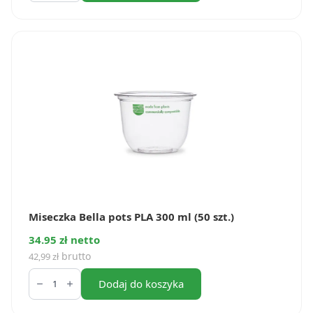
(100
szt.)
Miseczka Bella pots PLA 300 ml (50 szt.)
34.95 zł netto
brutto
42,99
zł
ilość
Miseczka
Dodaj do koszyka
Bella
pots