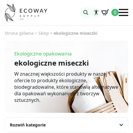
0
Search
for:
Strona główna
>
Sklep
>
ekologiczne miseczki
Ekologiczne opakowania
ekologiczne miseczki
W znacznej większości produkty w naszej
ofercie to produkty ekologiczne,
biodegradowalne, które stanowią alternatywe
dla opakowań wykonanych z tworzyw
sztucznych.
Rozwiń kategorie