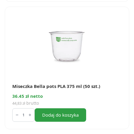
PLA
300
ml
(50
szt.)
Miseczka Bella pots PLA 375 ml (50 szt.)
36.45 zł netto
brutto
44,83
zł
ilość
Miseczka
Dodaj do koszyka
Bella
pots
PLA