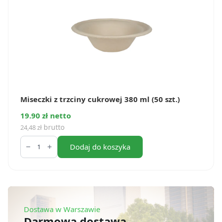
Miseczki z trzciny cukrowej 380 ml (50 szt.)
19.90 zł netto
brutto
24,48
zł
ilość
Miseczki
Dodaj do koszyka
z
trzciny
cukrowej
380
ml
(50
szt.)
Dostawa w Warszawie
Darmowa dostawa