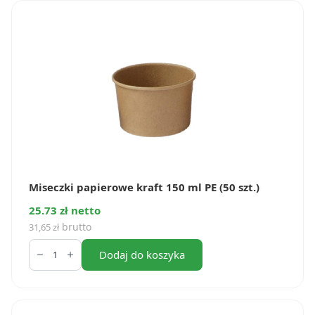
375
ml
(50
szt.)
Miseczki papierowe kraft 150 ml PE (50 szt.)
25.73 zł netto
brutto
31,65
zł
ilość
Miseczki
Dodaj do koszyka
papierowe
kraft
150
ml
PE