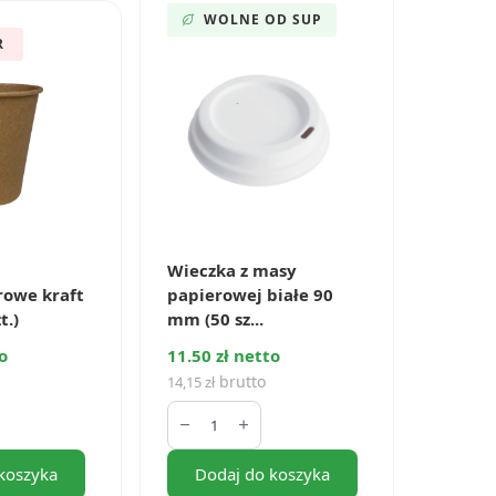
WOLNE OD SUP
R
Wieczka z masy
rowe kraft
papierowej białe 90
t.)
mm (50 sz...
o
11.50 zł netto
brutto
14,15
zł
ilość
Wieczka
z
masy
koszyka
Dodaj do koszyka
papierowej