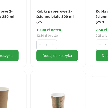
rowe 2-
Kubki papierowe 2-
Kubki 
e 250 ml
ścienne białe 300 ml
ścienn
(25 ...
(25 s...
10.00 zł netto
7.50 zł
brutto
b
12,30
zł
9,23
zł
ilość
ilość
Kubki
Kubki
papierowe
papie
2-
2-
koszyka
Dodaj do koszyka
Dod
ścienne
ścienn
białe
kraft
300
250
ml
ml
(25
(25
szt.)
szt.)