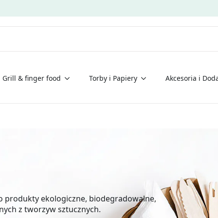
Grill & finger food
Torby i Papiery
Akcesoria i Doda
to produkty ekologiczne, biodegradowalne,
nych z tworzyw sztucznych.