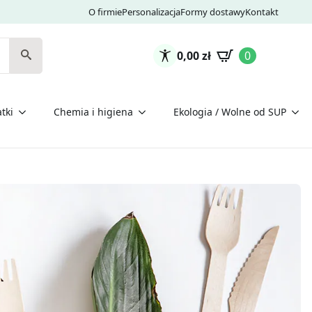
O firmie
Personalizacja
Formy dostawy
Kontakt
0,00
zł
0
tki
Chemia i higiena
Ekologia / Wolne od SUP