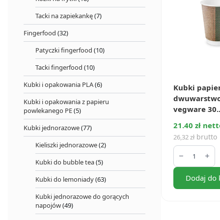
Tacki na zapiekankę
(7)
Fingerfood
(32)
Patyczki fingerfood
(10)
Tacki fingerfood
(10)
Kubki i opakowania PLA
(6)
Kubki papie
dwuwarstwo
Kubki i opakowania z papieru
vegware 30..
powlekanego PE
(5)
21.40 zł nett
Kubki jednorazowe
(77)
brutto
26,32
zł
Kieliszki jednorazowe
(2)
ilość
Kubki
Kubki do bubble tea
(5)
papierowe
dwuwarstw
Dodaj do 
kraft
Kubki do lemoniady
(63)
vegware
300
Kubki jednorazowe do gorących
ml
napojów
(49)
(25
szt.)