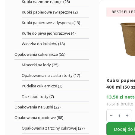
Kubki na zimne napoje
(23)
BESTSELLE
Kubki papierowe świąteczne
(2)
Kubki papierowe z dyspersją
(19)
Kufle do piwa jednorazowe
(4)
Wieczka do kubków
(18)
Opakowania cukiernicze
(55)
Miseczki na lody
(25)
Opakowania na ciasta i torty
(17)
Kubki papie
Pudełka cukiernicze
(2)
400 ml (50 sz
13.50 zł nett
Tacki pod torty
(7)
brutto
16,61
zł
Opakowania na Sushi
(22)
ilość
Kubki
Opakowania obiadowe
(88)
papierowe
kraft
Opakowania z trzciny cukrowej
(27)
Dodaj do 
400