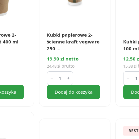
rowe 2-
Kubki papierowe 2-
t 400 ml
ścienne kraft vegware
Kubki 
250 ...
100 ml 
19.90 zł netto
12.50 z
brutto
b
24,48
zł
15,38
zł
ilość
ilość
Kubki
Kubki
papierowe
papie
2-
białe
koszyka
Dodaj do koszyka
Dod
ścienne
100
kraft
ml
vegware
(100
250
szt.)
ml
(25
szt.)
BEST