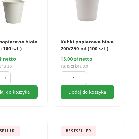
papierowe białe
Kubki papierowe białe
(100 szt.)
200/250 ml (100 szt.)
ł netto
15.00 zł netto
rutto
brutto
18,45
zł
ilość
Kubki
rowe
papierowe
białe
aj do koszyka
Dodaj do koszyka
200/250
ml
(100
szt.)
SELLER
BESTSELLER