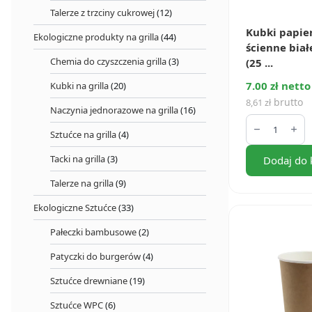
Talerze z trzciny cukrowej
(12)
Kubki papie
Ekologiczne produkty na grilla
(44)
ścienne biał
Chemia do czyszczenia grilla
(3)
(25 ...
7.00 zł netto
Kubki na grilla
(20)
brutto
8,61
zł
Naczynia jednorazowe na grilla
(16)
ilość
Kubki
Sztućce na grilla
(4)
papierowe
2-
Tacki na grilla
(3)
Dodaj do 
ścienne
białe
Talerze na grilla
(9)
250
ml
(25
Ekologiczne Sztućce
(33)
szt.)
Pałeczki bambusowe
(2)
Patyczki do burgerów
(4)
Sztućce drewniane
(19)
Sztućce WPC
(6)