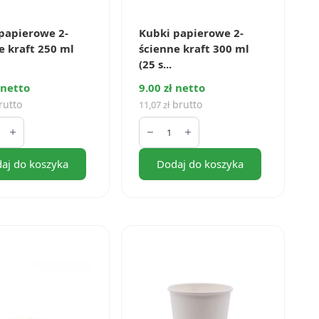
papierowe 2-
Kubki papierowe 2-
e kraft 250 ml
ścienne kraft 300 ml
(25 s...
 netto
9.00 zł netto
rutto
brutto
11,07
zł
ilość
Kubki
rowe
papierowe
2-
aj do koszyka
Dodaj do koszyka
e
ścienne
kraft
300
ml
(25
szt.)