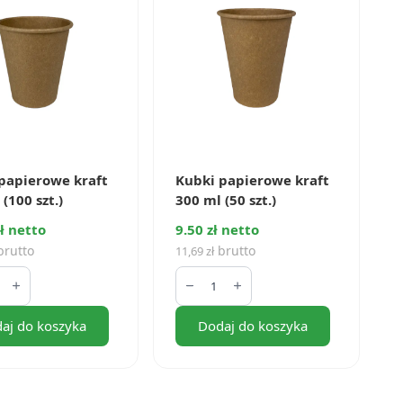
papierowe kraft
Kubki papierowe kraft
(100 szt.)
300 ml (50 szt.)
ł netto
9.50 zł netto
rutto
brutto
11,69
zł
ilość
Kubki
rowe
papierowe
kraft
aj do koszyka
Dodaj do koszyka
300
ml
(50
szt.)