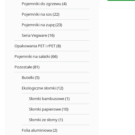
ml
Pojemniki do zgrzewu
(4)
(50
szt.)
Pojemniki na sos
(22)
Pojemniki na zupę
(23)
Seria Vegware
(16)
Opakowania PET i rPET
(8)
Pojemniki na sałatki
(66)
Pozostałe
(81)
Butelki
(5)
Ekologiczne słomki
(12)
Słomki bambusowe
(1)
Słomki papierowe
(10)
Słomki ze słomy
(1)
Folia aluminiowa
(2)