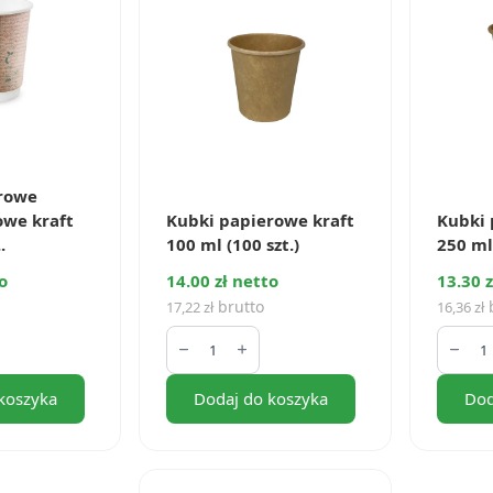
rowe
we kraft
Kubki papierowe kraft
Kubki 
.
100 ml (100 szt.)
250 ml 
o
14.00 zł netto
13.30 z
brutto
b
17,22
zł
16,36
zł
ilość
ilość
Kubki
Kubki
papierowe
papie
owe
kraft
kraft
koszyka
Dodaj do koszyka
Dod
100
250
ml
ml
(100
(100
szt.)
szt.)