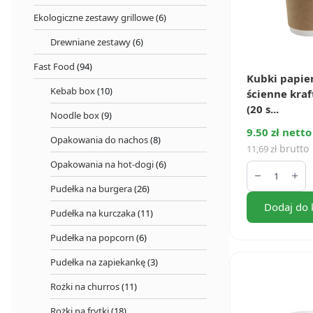
Ekologiczne zestawy grillowe
(6)
Drewniane zestawy
(6)
Fast Food
(94)
Kubki papie
Kebab box
(10)
ścienne kraf
(20 s...
Noodle box
(9)
9.50 zł netto
Opakowania do nachos
(8)
brutto
11,69
zł
ilość
Opakowania na hot-dogi
(6)
Kubki
papierowe
Pudełka na burgera
(26)
2-
Dodaj do 
ścienne
Pudełka na kurczaka
(11)
kraft
400
Pudełka na popcorn
(6)
ml
(20
Pudełka na zapiekankę
(3)
szt.)
Rożki na churros
(11)
Rożki na frytki
(18)