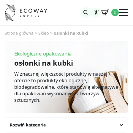
0
Search
for:
Strona główna
>
Sklep
>
osłonki na kubki
Ekologiczne opakowania
osłonki na kubki
W znacznej większości produkty w naszej
ofercie to produkty ekologiczne,
biodegradowalne, które stanowią alternatywe
dla opakowań wykonanych z tworzyw
sztucznych.
Rozwiń kategorie