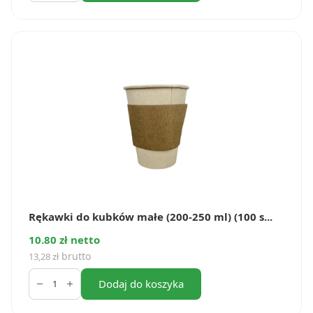
kubków
duże
(300
ml
i
400
ml)
(100
szt.)
Rękawki do kubków małe (200-250 ml) (100 s...
10.80 zł netto
brutto
13,28
zł
ilość
Rękawki
Dodaj do koszyka
do
kubków