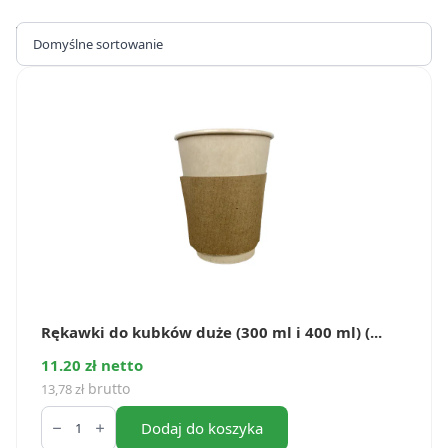
Wyświetlanie wszystkich wyników: 2
Rękawki do kubków duże (300 ml i 400 ml) (...
11.20 zł netto
brutto
13,78
zł
ilość
Rękawki
Dodaj do koszyka
do