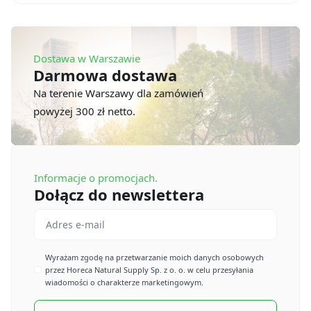
małe
(200-
250
ml)
(100
Dostawa w Warszawie
szt.)
Darmowa dostawa
Na terenie Warszawy dla zamówień
powyżej 300 zł netto.
Informacje o promocjach.
Dołącz do newslettera
Email
*
Imię
Wyrażam zgodę na przetwarzanie moich danych osobowych
przez Horeca Natural Supply Sp. z o. o. w celu przesyłania
*
wiadomości o charakterze marketingowym.