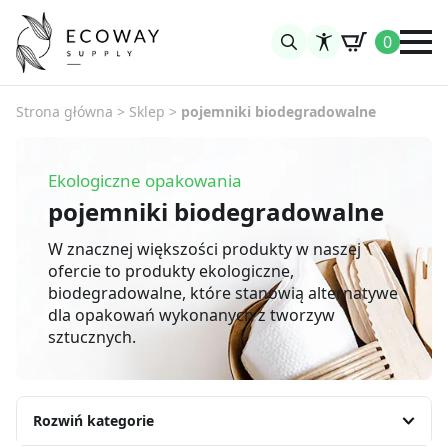
0
Search
for:
Strona główna
>
Sklep
>
pojemniki biodegradowalne
Ekologiczne opakowania
pojemniki biodegradowalne
W znacznej większości produkty w naszej
ofercie to produkty ekologiczne,
biodegradowalne, które stanowią alternatywe
dla opakowań wykonanych z tworzyw
sztucznych.
Rozwiń kategorie