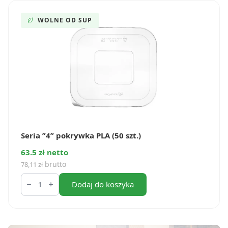
(50
szt.)
WOLNE OD SUP
Seria ”4” pokrywka PLA (50 szt.)
63.5 zł netto
brutto
78,11
zł
ilość
Seria
Dodaj do koszyka
”4”
pokrywka
PLA
(50
szt.)