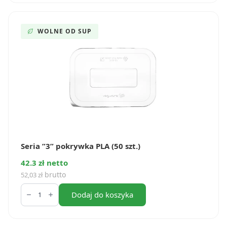
cukrowej
500
ml
Seria
WOLNE OD SUP
”3”
(50
szt.)
Seria ”3” pokrywka PLA (50 szt.)
42.3 zł netto
brutto
52,03
zł
ilość
Seria
Dodaj do koszyka
”3”
pokrywka
PLA