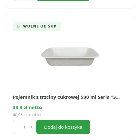
trzciny
cukrowej
15,5x15,5x5,3
cm
biały
WOLNE OD SUP
(40
szt.)
Pojemnik z trzciny cukrowej 500 ml Seria ”3...
33.3 zł netto
brutto
40,96
zł
ilość
Pojemnik
Dodaj do koszyka
z
trzciny