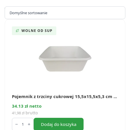
Wyświetlanie wszystkich wyników: 4
WOLNE OD SUP
Pojemnik z trzciny cukrowej 15,5x15,5x5,3 cm ...
34.13 zł netto
brutto
41,98
zł
ilość
Pojemnik
Dodaj do koszyka
z