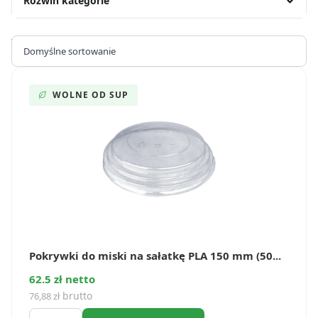
Rozwiń kategorie
Wyświetlanie jednego wyniku
WOLNE OD SUP
Pokrywki do miski na sałatkę PLA 150 mm (50...
62.5 zł netto
brutto
76,88
zł
ilość