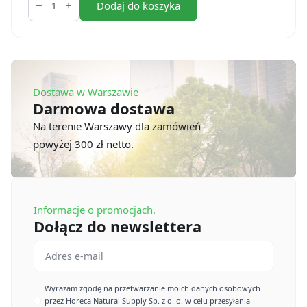
Pokrywki
Dodaj do koszyka
do
miski
na
sałatkę
PLA
150
mm
Dostawa w Warszawie
(50
szt.)
Darmowa dostawa
Na terenie Warszawy dla zamówień
powyżej 300 zł netto.
Informacje o promocjach.
Dołącz do newslettera
Email
*
Imię
Wyrażam zgodę na przetwarzanie moich danych osobowych
przez Horeca Natural Supply Sp. z o. o. w celu przesyłania
*