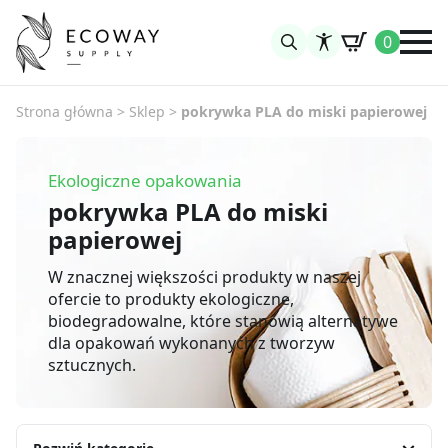
0
Search
for:
Strona główna
>
Sklep
>
pokrywka PLA do miski papierowej
Ekologiczne opakowania
pokrywka PLA do miski
papierowej
W znacznej większości produkty w naszej
ofercie to produkty ekologiczne,
biodegradowalne, które stanowią alternatywe
dla opakowań wykonanych z tworzyw
sztucznych.