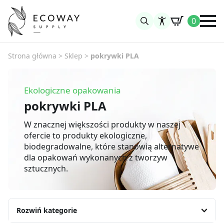
0
Search
for:
Strona główna
>
Sklep
>
pokrywki PLA
Ekologiczne opakowania
pokrywki PLA
W znacznej większości produkty w naszej
ofercie to produkty ekologiczne,
biodegradowalne, które stanowią alternatywe
dla opakowań wykonanych z tworzyw
sztucznych.
Rozwiń kategorie