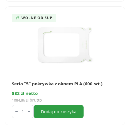
PLA
(50
szt.)
WOLNE OD SUP
Seria ”5” pokrywka z oknem PLA (600 szt.)
882 zł netto
brutto
1084,86
zł
ilość
Seria
Dodaj do koszyka
”5”
pokrywka
z