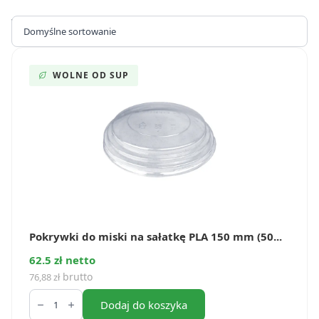
Wyświetlanie wszystkich wyników: 3
WOLNE OD SUP
Pokrywki do miski na sałatkę PLA 150 mm (50...
62.5 zł netto
brutto
76,88
zł
ilość
Pokrywki
Dodaj do koszyka
do