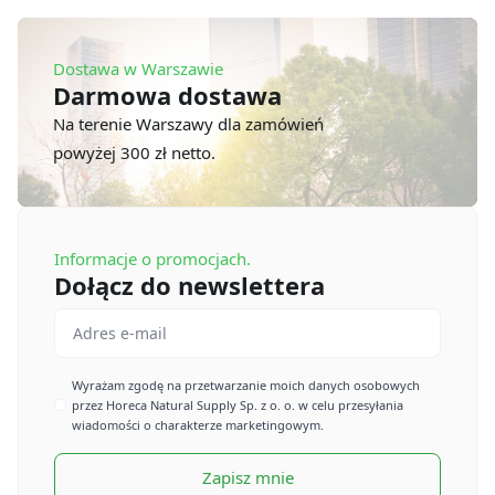
oknem
PLA
(600
szt.)
Dostawa w Warszawie
Darmowa dostawa
Na terenie Warszawy dla zamówień
powyżej 300 zł netto.
Informacje o promocjach.
Dołącz do newslettera
Email
*
Imię
Wyrażam zgodę na przetwarzanie moich danych osobowych
przez Horeca Natural Supply Sp. z o. o. w celu przesyłania
*
wiadomości o charakterze marketingowym.
Zapisz mnie