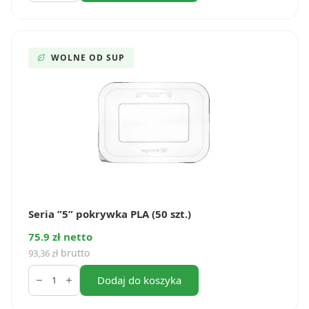
miski
na
sałatkę
PLA
150
WOLNE OD SUP
mm
(50
szt.)
Seria ”5” pokrywka PLA (50 szt.)
75.9 zł netto
brutto
93,36
zł
ilość
Seria
Dodaj do koszyka
”5”
pokrywka