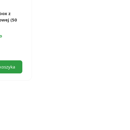
box z
owej (50
o
koszyka