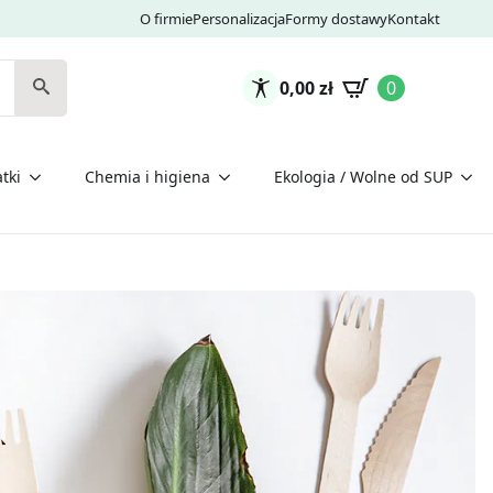
O firmie
Personalizacja
Formy dostawy
Kontakt
0,00
zł
0
tki
Chemia i higiena
Ekologia / Wolne od SUP