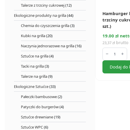
Talerze z trzciny cukrowej
(12)
Hamburger 
Ekologiczne produkty na grilla
(44)
trzciny cukr
Chemia do czyszczenia grilla
(3)
szt.)
19.00 zł nett
Kubki na grilla
(20)
brutto
23,37
zł
Naczynia jednorazowe na grilla
(16)
ilość
Hamburger
Sztućce na grilla
(4)
box
z
Tacki na grilla
(3)
Dodaj do 
trzciny
cukrowej
Talerze na grilla
(9)
(50
szt.)
Ekologiczne Sztućce
(33)
Pałeczki bambusowe
(2)
Patyczki do burgerów
(4)
Sztućce drewniane
(19)
Sztućce WPC
(6)