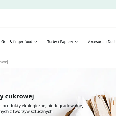
Grill & finger food
Torby i Papiery
Akcesoria i Doda
rowej
ny cukrowej
to produkty ekologiczne, biodegradowalne,
nych z tworzyw sztucznych.