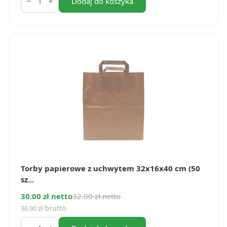
Torby
Dodaj do koszyka
papierowe
z
uchwytem
26x17x33
cm
(50
szt.)
Torby papierowe z uchwytem 32x16x40 cm (50
sz...
30.00 zł netto
32.00 zł netto
brutto
36,90
zł
ilość