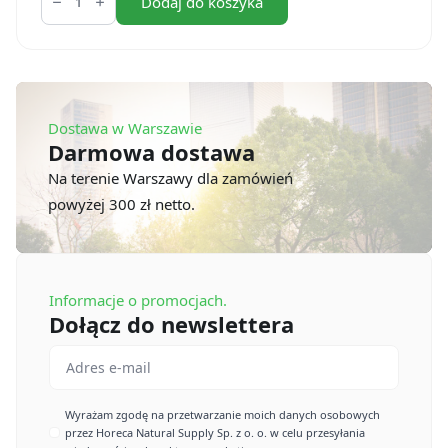
Torby
Dodaj do koszyka
papierowe
z
uchwytem
brązowe
26x16x26,5
cm
(50
Dostawa w Warszawie
szt.)
Darmowa dostawa
Na terenie Warszawy dla zamówień
powyżej 300 zł netto.
Informacje o promocjach.
Dołącz do newslettera
Email
*
Imię
Wyrażam zgodę na przetwarzanie moich danych osobowych
przez Horeca Natural Supply Sp. z o. o. w celu przesyłania
*