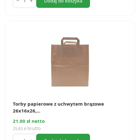
Torby
Dodaj do koszyka
papierowe
z
uchwytem
32x16x40
cm
(50
szt.)
Torby papierowe z uchwytem brązowe
26x16x26,...
21.00 zł netto
brutto
25,83
zł
ilość