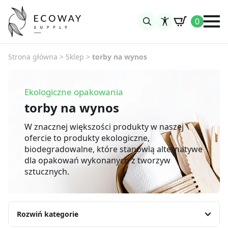
0
Search
for:
Strona główna
>
Sklep
>
torby na wynos
Ekologiczne opakowania
torby na wynos
W znacznej większości produkty w naszej
ofercie to produkty ekologiczne,
biodegradowalne, które stanowią alternatywe
dla opakowań wykonanych z tworzyw
sztucznych.
Rozwiń kategorie