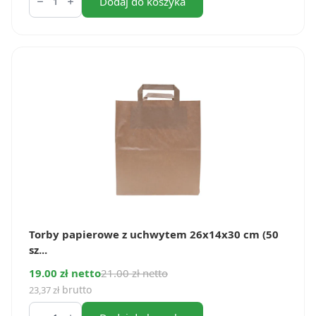
Torby
Dodaj do koszyka
papieorwe
klockowe
22x14x34
cm
(250
szt.)
Torby papierowe z uchwytem 26x14x30 cm (50
sz...
19.00 zł netto
21.00 zł netto
brutto
23,37
zł
ilość