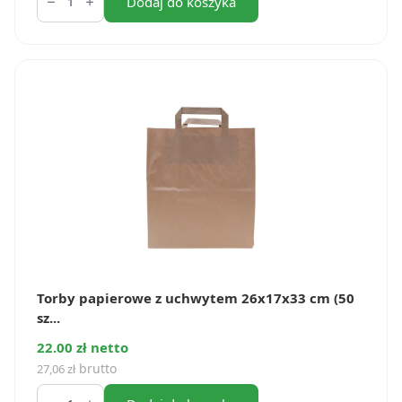
Torby
Dodaj do koszyka
papierowe
z
uchwytem
26x14x30
cm
(50
szt.)
Torby papierowe z uchwytem 26x17x33 cm (50
sz...
22.00 zł netto
brutto
27,06
zł
ilość