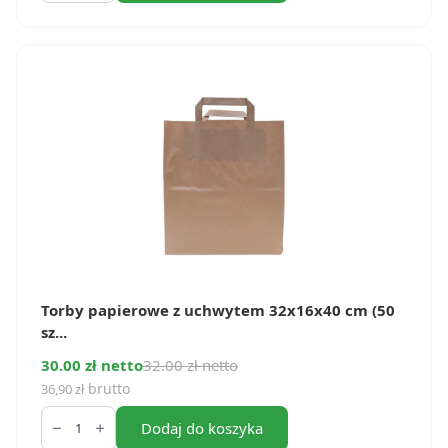
z
uchwytem
26x14x30
cm
(50
szt.)
Torby papierowe z uchwytem 32x16x40 cm (50
sz...
30.00 zł netto
32.00 zł netto
brutto
36,90
zł
ilość
Torby
Dodaj do koszyka
papierowe