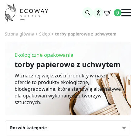
0
Search
for:
Strona główna
>
Sklep
>
torby papierowe z uchwytem
Ekologiczne opakowania
torby papierowe z uchwytem
W znacznej większości produkty w naszej
ofercie to produkty ekologiczne,
biodegradowalne, które stanowią alternatywe
dla opakowań wykonanych z tworzyw
sztucznych.
Rozwiń kategorie