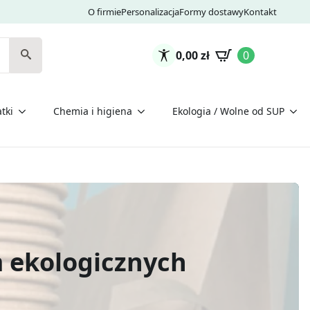
O firmie
Personalizacja
Formy dostawy
Kontakt
0,00
zł
0
tki
Chemia i higiena
Ekologia / Wolne od SUP
m ekologicznych