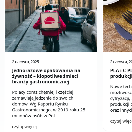
2 czerwca, 2025
2 czerwca, 2
Jednorazowe opakowania na
PLA i C-
żywność – kłopotliwe śmieci
produkcj
branży gastronomicznej
Nowe techn
Polacy coraz chętniej i częściej
możliwości
zamawiają jedzenie do swoich
cyfryzacji,
domów. Wg Raportu Rynku
produkcji
Gastronomicznego, w 2019 roku 25
oraz innyc
milionów osób w Pol...
czytaj więc
czytaj więcej