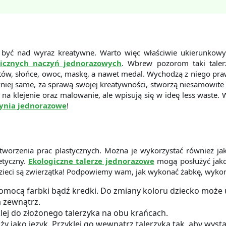
ą być nad wyraz kreatywne. Warto więc właściwie ukierunko
gicznych naczyń jednorazowych
. Wbrew pozorom taki taler
atów, słońce, owoc, maskę, a nawet medal. Wychodzą z niego pr
później same, za sprawą swojej kreatywności, stworzą niesamowi
e na klejenie oraz malowanie, ale wpisują się w ideę less waste. 
zynia jednorazowe
!
 tworzenia prac plastycznych. Można je wykorzystać również j
tetyczny.
Ekologiczne talerze jednorazowe
mogą posłużyć jako
ieci są zwierzątka! Podpowiemy wam, jak wykonać żabkę, wykorz
pomocą farbki bądź kredki. Do zmiany koloru dziecko może u
a zewnątrz.
yklej do złożonego talerzyka na obu krańcach.
uży jako język. Przyklej go wewnątrz talerzyka tak, aby wyst