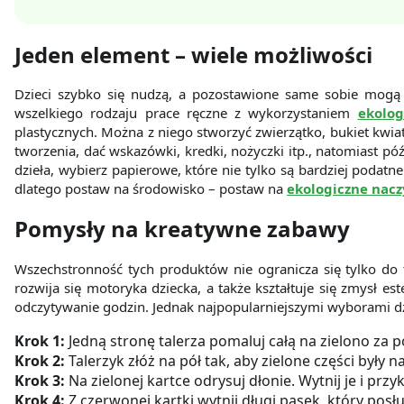
Jeden element – wiele możliwości
Dzieci szybko się nudzą, a pozostawione same sobie mog
wszelkiego rodzaju prace ręczne z wykorzystaniem
ekolo
plastycznych. Można z niego stworzyć zwierzątko, bukiet kwi
tworzenia, dać wskazówki, kredki, nożyczki itp., natomiast 
dzieła, wybierz papierowe, które nie tylko są bardziej podatn
dlatego postaw na środowisko – postaw na
ekologiczne nac
Pomysły na kreatywne zabawy
Wszechstronność tych produktów nie ogranicza się tylko do
rozwija się motoryka dziecka, a także kształtuje się zmysł es
odczytywanie godzin. Jednak najpopularniejszymi wyborami dz
Krok 1:
Jedną stronę talerza pomaluj całą na zielono za 
Krok 2:
Talerzyk złóż na pół tak, aby zielone części były n
Krok 3:
Na zielonej kartce odrysuj dłonie. Wytnij je i prz
Krok 4:
Z czerwonej kartki wytnij długi pasek, który posł