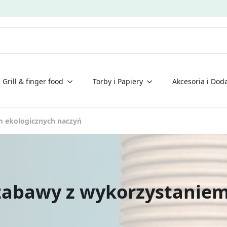
Grill & finger food
Torby i Papiery
Akcesoria i Doda
m ekologicznych naczyń
 zabawy z wykorzystanie