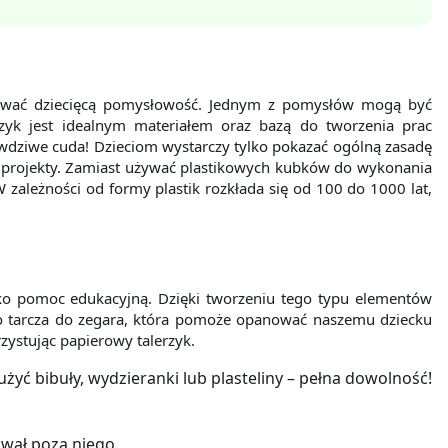
wywać dziecięcą pomysłowość. Jednym z pomysłów mogą być
zyk jest idealnym materiałem oraz bazą do tworzenia prac
awdziwe cuda! Dzieciom wystarczy tylko pokazać ogólną zasadę
te projekty. Zamiast używać plastikowych kubków do wykonania
W zależności od formy plastik rozkłada się od 100 do 1000 lat,
ako pomoc edukacyjną. Dzięki tworzeniu tego typu elementów
 tarcza do zegara, która pomoże opanować naszemu dziecku
ystując papierowy talerzyk.
żyć bibuły, wydzieranki lub plasteliny – pełna dowolność!
awał poza niego.