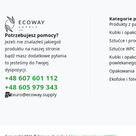
Kategorie 
Produkty z pa
Kubki i opak
Potrzebujesz pomocy?
Sztućce i pr
Jeżeli nie znalazłeś jakiegoś
Sztućce WPC
produktu na naszej stronie
bądź masz dodatkowe pytania
Kubki i opak
powlekanego
to jesteśmy do Twojej
dyspozycji.
Opakowania P
+48 607 601 112
Ekofolie i fo
+48 605 979 343
biuro@ecoway.supply