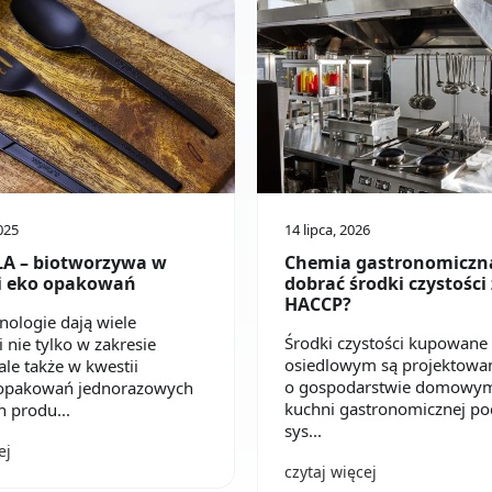
025
14 lipca, 2026
PLA – biotworzywa w
Chemia gastronomiczna
i eko opakowań
dobrać środki czystości
HACCP?
ologie dają wiele
Środki czystości kupowane 
 nie tylko w zakresie
osiedlowym są projektowa
 ale także w kwestii
o gospodarstwie domowym,
 opakowań jednorazowych
kuchni gastronomicznej po
h produ...
sys...
ej
czytaj więcej