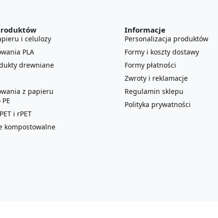
produktów
Informacje
pieru i celulozy
Personalizacja produktów
owania PLA
Formy i koszty dostawy
odukty drewniane
Formy płatności
Zwroty i reklamacje
owania z papieru
Regulamin sklepu
 PE
Polityka prywatności
ET i rPET
lie kompostowalne