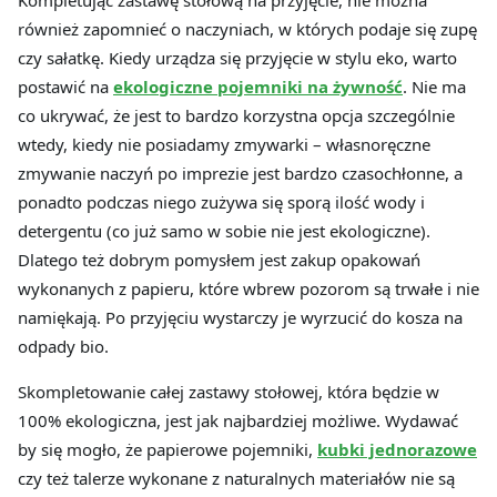
Kompletując zastawę stołową na przyjęcie, nie można
również zapomnieć o naczyniach, w których podaje się zupę
czy sałatkę. Kiedy urządza się przyjęcie w stylu eko, warto
postawić na
ekologiczne pojemniki na żywność
. Nie ma
co ukrywać, że jest to bardzo korzystna opcja szczególnie
wtedy, kiedy nie posiadamy zmywarki – własnoręczne
zmywanie naczyń po imprezie jest bardzo czasochłonne, a
ponadto podczas niego zużywa się sporą ilość wody i
detergentu (co już samo w sobie nie jest ekologiczne).
Dlatego też dobrym pomysłem jest zakup opakowań
wykonanych z papieru, które wbrew pozorom są trwałe i nie
namiękają. Po przyjęciu wystarczy je wyrzucić do kosza na
odpady bio.
Skompletowanie całej zastawy stołowej, która będzie w
100% ekologiczna, jest jak najbardziej możliwe. Wydawać
by się mogło, że papierowe pojemniki,
kubki jednorazowe
czy też talerze wykonane z naturalnych materiałów nie są