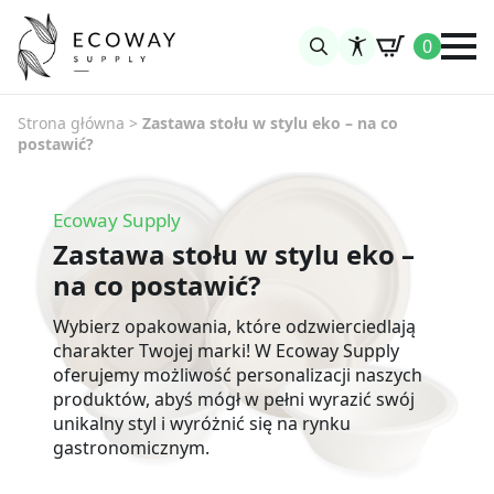
0
Search
for:
Strona główna
>
Zastawa stołu w stylu eko – na co
postawić?
Ecoway Supply
Zastawa stołu w stylu eko –
na co postawić?
Wybierz opakowania, które odzwierciedlają
charakter Twojej marki! W Ecoway Supply
oferujemy możliwość personalizacji naszych
produktów, abyś mógł w pełni wyrazić swój
unikalny styl i wyróżnić się na rynku
gastronomicznym.