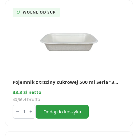
340
ml
Seria
WOLNE OD SUP
”3”
(50
szt.)
Pojemnik z trzciny cukrowej 500 ml Seria ”3...
33.3 zł netto
brutto
40,96
zł
ilość
Pojemnik
Dodaj do koszyka
z
trzciny
cukrowej
500
ml