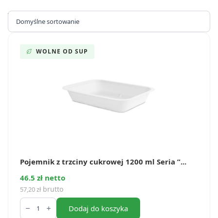
Wyświetlanie wszystkich wyników: 12
WOLNE OD SUP
Pojemnik z trzciny cukrowej 1200 ml Seria ”...
46.5 zł netto
brutto
57,20
zł
ilość
Pojemnik
Dodaj do koszyka
z