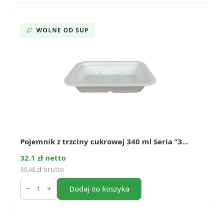
cukrowej
1800
ml
Seria
WOLNE OD SUP
”5”
(50
szt.)
Pojemnik z trzciny cukrowej 340 ml Seria ”3...
32.1 zł netto
brutto
39,48
zł
ilość
Pojemnik
Dodaj do koszyka
z
trzciny
cukrowej