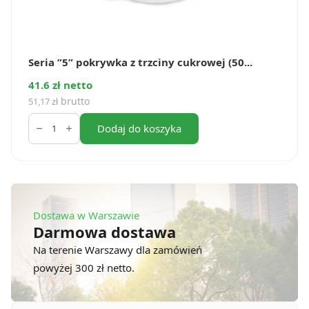
Seria ”5” pokrywka z trzciny cukrowej (50...
41.6 zł netto
brutto
51,17
zł
ilość
Seria
Dodaj do koszyka
”5”
pokrywka
z
trzciny
cukrowej
(50
szt.)
Dostawa w Warszawie
Darmowa dostawa
Na terenie Warszawy dla zamówień
powyżej 300 zł netto.