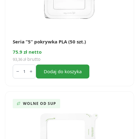
Seria ”5” pokrywka PLA (50 szt.)
75.9 zł netto
brutto
93,36
zł
ilość
Seria
Dodaj do koszyka
”5”
pokrywka
PLA
(50
szt.)
WOLNE OD SUP