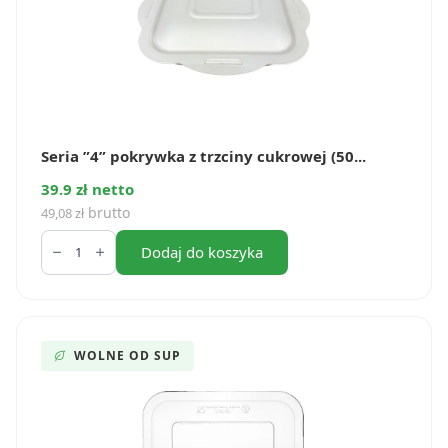
Seria ”4” pokrywka z trzciny cukrowej (50...
39.9 zł netto
brutto
49,08
zł
ilość
Seria
Dodaj do koszyka
”4”
pokrywka
z
trzciny
cukrowej
(50
WOLNE OD SUP
szt.)