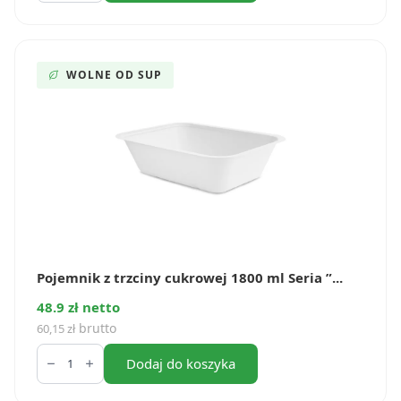
trzciny
cukrowej
1200
ml
Seria
WOLNE OD SUP
”5”
(50
szt.)
Pojemnik z trzciny cukrowej 1800 ml Seria ”...
48.9 zł netto
brutto
60,15
zł
ilość
Pojemnik
Dodaj do koszyka
z
trzciny