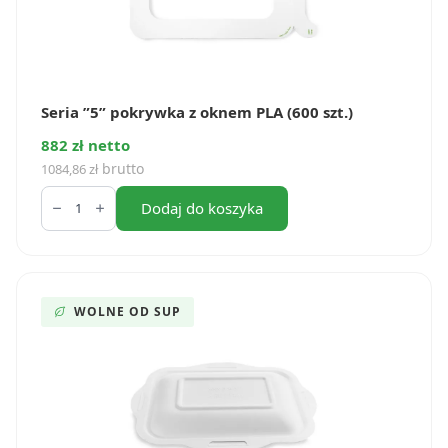
Seria ”5” pokrywka z oknem PLA (600 szt.)
882 zł netto
brutto
1084,86
zł
ilość
Seria
Dodaj do koszyka
”5”
pokrywka
z
oknem
PLA
(600
WOLNE OD SUP
szt.)