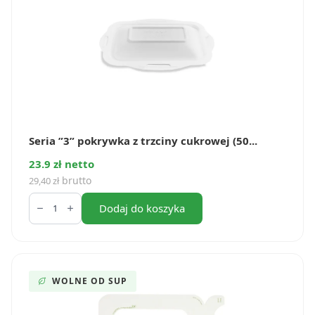
szt.)
Seria ”3” pokrywka z trzciny cukrowej (50...
23.9 zł netto
brutto
29,40
zł
ilość
Seria
Dodaj do koszyka
”3”
pokrywka
z
trzciny
cukrowej
(50
WOLNE OD SUP
szt.)