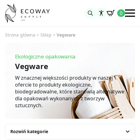
0
Search
for:
Strona główna
>
Sklep
>
Vegware
Ekologiczne opakowania
Vegware
W znacznej większości produkty w naszej
ofercie to produkty ekologiczne,
biodegradowalne, które stanowią alternatywe
dla opakowań wykonanych z tworzyw
sztucznych.
Rozwiń kategorie