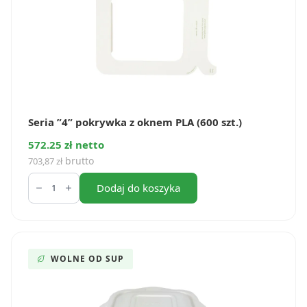
Seria ”4” pokrywka z oknem PLA (600 szt.)
572.25 zł netto
brutto
703,87
zł
ilość
Seria
Dodaj do koszyka
”4”
pokrywka
z
oknem
PLA
(600
WOLNE OD SUP
szt.)