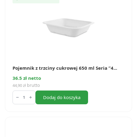
”3”
(50
szt.)
Pojemnik z trzciny cukrowej 650 ml Seria ”4...
36.5 zł netto
brutto
44,90
zł
ilość
Pojemnik
Dodaj do koszyka
z
trzciny
cukrowej
650
ml
Seria
”4”
(50