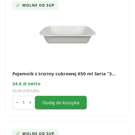
Seria
WOLNE OD SUP
”3”
(50
szt.)
Pojemnik z trzciny cukrowej 650 ml Seria ”3...
34.6 zł netto
brutto
42,56
zł
ilość
Pojemnik
Dodaj do koszyka
z
trzciny
cukrowej
650
ml
Seria
WOLNE OD SUP